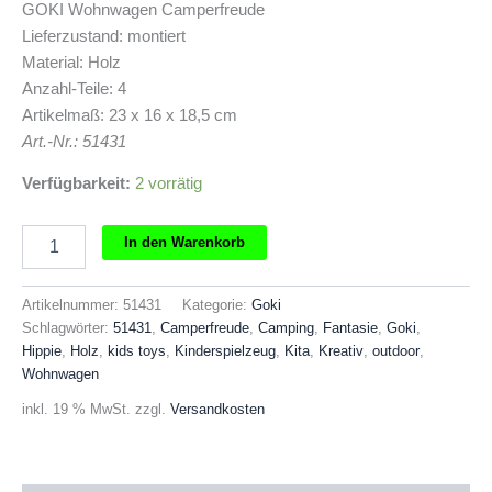
GOKI Wohnwagen Camperfreude
Lieferzustand: montiert
Material: Holz
Anzahl-Teile: 4
Artikelmaß: 23 x 16 x 18,5 cm
Art.-Nr.: 51431
Verfügbarkeit:
2 vorrätig
GOKI
In den Warenkorb
Wohnwagen
Camperfreude
Menge
Artikelnummer:
51431
Kategorie:
Goki
Schlagwörter:
51431
,
Camperfreude
,
Camping
,
Fantasie
,
Goki
,
Hippie
,
Holz
,
kids toys
,
Kinderspielzeug
,
Kita
,
Kreativ
,
outdoor
,
Wohnwagen
inkl. 19 % MwSt.
zzgl.
Versandkosten