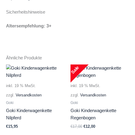
Sicherheitshinweise
Altersempfehlung: 3+
Ähnliche Produkte
Sale
inkl. 19 % MwSt.
inkl. 19 % MwSt.
zzgl.
Versandkosten
zzgl.
Versandkosten
Goki
Goki
Goki Kinderwagenkette
Goki Kinderwagenkette
Nilpferd
Regenbogen
Ursprünglicher
Aktueller
€
15,95
€
17,00
€
12,00
Preis
Preis