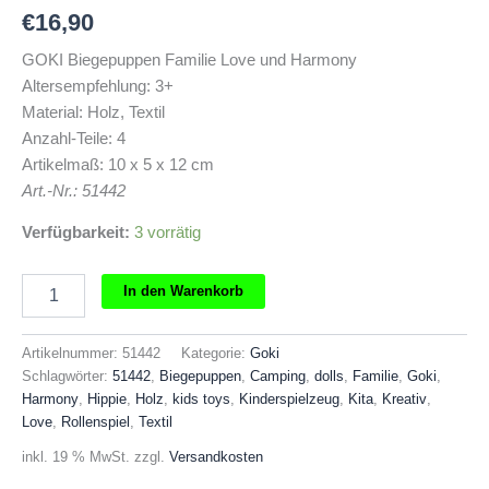
€
16,90
GOKI Biegepuppen Familie Love und Harmony
Altersempfehlung: 3+
Material: Holz, Textil
Anzahl-Teile: 4
Artikelmaß: 10 x 5 x 12 cm
Art.-Nr.: 51442
Verfügbarkeit:
3 vorrätig
GOKI
In den Warenkorb
Biegepuppen
Familie
Love
Artikelnummer:
51442
Kategorie:
Goki
und
Schlagwörter:
51442
,
Biegepuppen
,
Camping
,
dolls
,
Familie
,
Goki
,
Harmony
Harmony
,
Hippie
,
Holz
,
kids toys
,
Kinderspielzeug
,
Kita
,
Kreativ
,
Menge
Love
,
Rollenspiel
,
Textil
inkl. 19 % MwSt.
zzgl.
Versandkosten