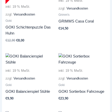
inkl. 19 % MwSt.
inkl. 19 % MwSt.
zzgl.
Versandkosten
zzgl.
Versandkosten
Grimm's
Goki
GRIMMS Casa Coral
GOKI Schichtenpuzzle Das
€
14,50
Huhn
Ursprünglicher
Aktueller
€
12,90
€
8,00
Preis
Preis
war:
ist:
€12,90
€8,00.
inkl. 19 % MwSt.
inkl. 19 % MwSt.
zzgl.
Versandkosten
zzgl.
Versandkosten
Goki
Goki
GOKI Balancierspiel Stühle
GOKI Sortierbox Fahrzeuge
€
9,90
€
23,90