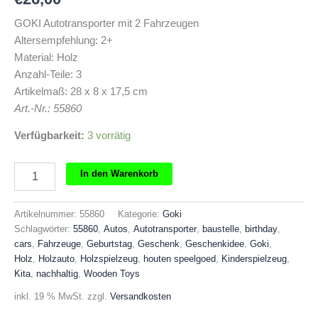
GOKI Autotransporter mit 2 Fahrzeugen
Altersempfehlung: 2+
Material: Holz
Anzahl-Teile: 3
Artikelmaß: 28 x 8 x 17,5 cm
Art.-Nr.: 55860
Verfügbarkeit:
3 vorrätig
GOKI
In den Warenkorb
Autotransporter
mit
2
Artikelnummer:
55860
Kategorie:
Goki
Fahrzeugen
Schlagwörter:
55860
,
Autos
,
Autotransporter
,
baustelle
,
birthday
,
Menge
cars
,
Fahrzeuge
,
Geburtstag
,
Geschenk
,
Geschenkidee
,
Goki
,
Holz
,
Holzauto
,
Holzspielzeug
,
houten speelgoed
,
Kinderspielzeug
,
Kita
,
nachhaltig
,
Wooden Toys
inkl. 19 % MwSt.
zzgl.
Versandkosten