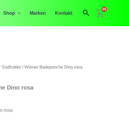
46
Suchen
Shop
Marken
Kontakt
 Südfrottier
/ Wörner Badeponche Dino rosa
e Dino rosa
glicher
tueller
eis
o rosa
t: