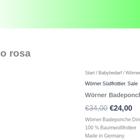
o rosa
Start
/
Babybedarf
/
Wörner
Wörner Südfrottier
,
Sale
Wörner Badeponch
Ursprün
Ak
€
34,00
€
24,00
Preis
Pr
Wörner Badeponche Din
100 % Baumwollfrottee
war:
is
Made in Germany