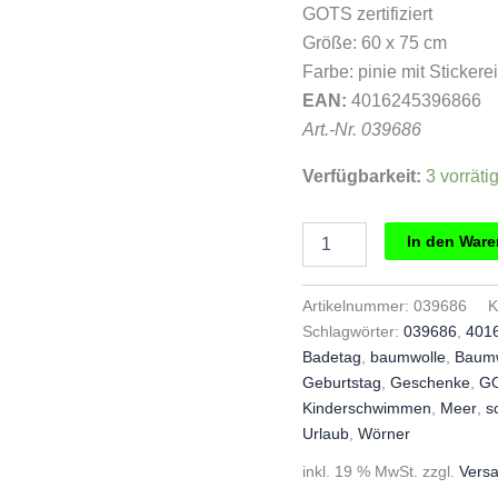
€34,00
€2
GOTS zertifiziert
Größe: 60 x 75 cm
Farbe: pinie mit Sticke
EAN:
4016245396866
Art.-Nr. 039686
Verfügbarkeit:
3 vorräti
Wörner
In den War
Badeponche
Dino
rosa
Artikelnummer:
039686
K
Menge
Schlagwörter:
039686
,
401
Badetag
,
baumwolle
,
Baumw
Geburtstag
,
Geschenke
,
GO
Kinderschwimmen
,
Meer
,
s
Urlaub
,
Wörner
inkl. 19 % MwSt.
zzgl.
Vers