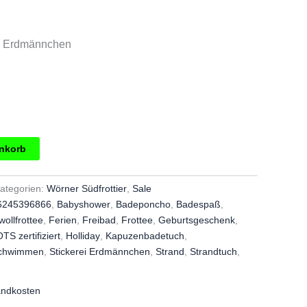
4,00.
rei Erdmännchen
g
enkorb
ategorien:
Wörner Südfrottier
,
Sale
6245396866
,
Babyshower
,
Badeponcho
,
Badespaß
,
ollfrottee
,
Ferien
,
Freibad
,
Frottee
,
Geburtsgeschenk
,
TS zertifiziert
,
Holliday
,
Kapuzenbadetuch
,
chwimmen
,
Stickerei Erdmännchen
,
Strand
,
Strandtuch
,
andkosten