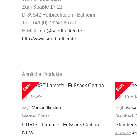
Zum Sträßle 17-21
D-89542 Herbrechtigen - Bolheim
Tel.: +49 (0) 7324 9867-0
E-Mail:
info@suedfrottier.de
http://www.suedfrottier.de
Ähnliche Produkte
Sale
Sale
inkl. MwSt.
inkl. 19 %
zzgl.
Versandkosten
zzgl.
Versa
Werner Christ
Steinbeck
CHRIST Lammfell Fußsack Cortina
Steinbeck
NEW
Ur
€
198,00
€