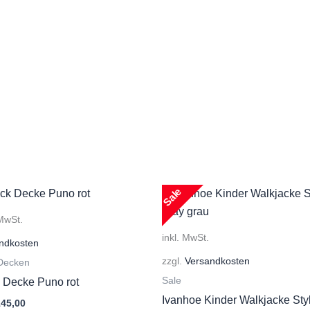
Sale
 MwSt.
inkl. MwSt.
ndkosten
zzgl.
Versandkosten
 Decken
Sale
 Decke Puno rot
Ivanhoe Kinder Walkjacke Style
sprünglicher
Aktueller
145,00