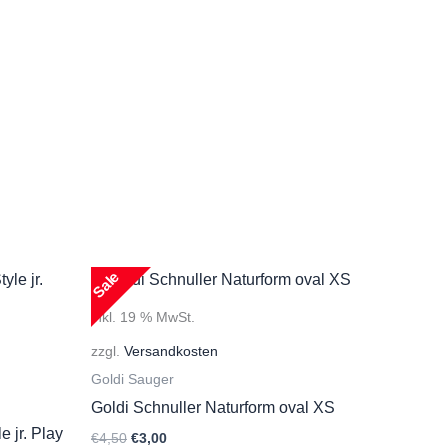
Sale
inkl. 19 % MwSt.
zzgl.
Versandkosten
Goldi Sauger
Goldi Schnuller Naturform oval XS
 jr. Play
Ursprünglicher
Aktueller
€
4,50
€
3,00