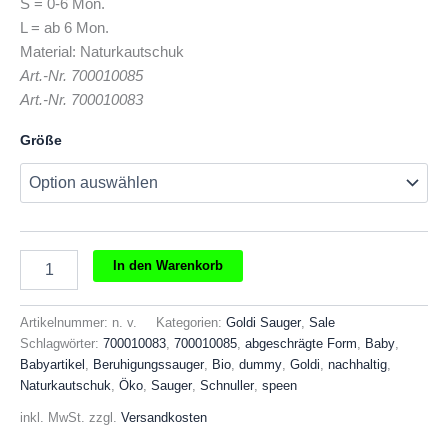
S = 0-6 Mon.
war:
ist:
L = ab 6 Mon.
€3,50
€2,00.
Material: Naturkautschuk
Art.-Nr. 700010085
Art.-Nr. 700010083
Größe
Goldi
In den Warenkorb
Beruhigungsschnuller
abgeschrägte
Form
Artikelnummer:
n. v.
Kategorien:
Goldi Sauger
,
Sale
Menge
Schlagwörter:
700010083
,
700010085
,
abgeschrägte Form
,
Baby
,
Babyartikel
,
Beruhigungssauger
,
Bio
,
dummy
,
Goldi
,
nachhaltig
,
Naturkautschuk
,
Öko
,
Sauger
,
Schnuller
,
speen
inkl. MwSt.
zzgl.
Versandkosten