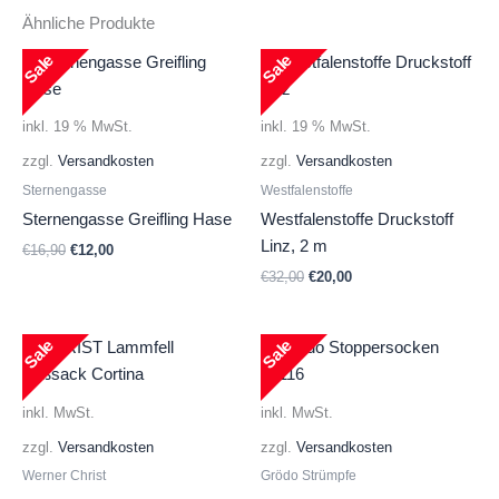
Ähnliche Produkte
Sale
Sale
inkl. 19 % MwSt.
inkl. 19 % MwSt.
zzgl.
Versandkosten
zzgl.
Versandkosten
Sternengasse
Westfalenstoffe
Sternengasse Greifling Hase
Westfalenstoffe Druckstoff
Linz, 2 m
Ursprünglicher
Aktueller
€
16,90
€
12,00
Preis
Preis
Ursprünglicher
Aktueller
€
32,00
€
20,00
war:
ist:
Preis
Preis
€16,90
€12,00.
war:
ist:
€32,00
€20,00.
Sale
Sale
inkl. MwSt.
inkl. MwSt.
zzgl.
Versandkosten
zzgl.
Versandkosten
Werner Christ
Grödo Strümpfe