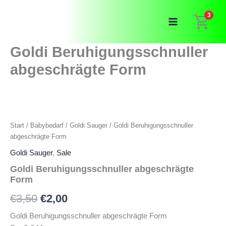
Zum
3
Inhalt
springen
Goldi Beruhigungsschnuller
abgeschrägte Form
Start
/
Babybedarf
/
Goldi Sauger
/ Goldi Beruhigungsschnuller
abgeschrägte Form
Goldi Sauger
,
Sale
Goldi Beruhigungsschnuller abgeschrägte
Form
Ursprünglicher
Aktueller
€
3,50
€
2,00
Preis
Preis
Goldi Beruhigungsschnuller abgeschrägte Form