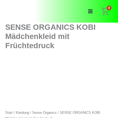
Zum
0
Inhalt
springen
SENSE ORGANICS KOBI
Mädchenkleid mit
Früchtedruck
Start
/
Kleidung
/
Sense Organics
/ SENSE ORGANICS KOBI