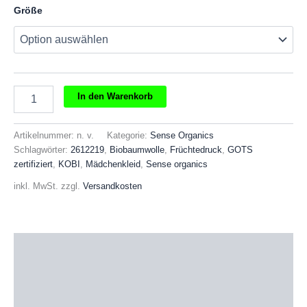
Größe
SENSE
In den Warenkorb
ORGANICS
KOBI
Mädchenkleid
Artikelnummer:
n. v.
Kategorie:
Sense Organics
mit
Schlagwörter:
2612219
,
Biobaumwolle
,
Früchtedruck
,
GOTS
Früchtedruck
zertifiziert
,
KOBI
,
Mädchenkleid
,
Sense organics
Menge
inkl. MwSt.
zzgl.
Versandkosten
Beschreibung
Zusätzliche Informationen
Produktsicherheit