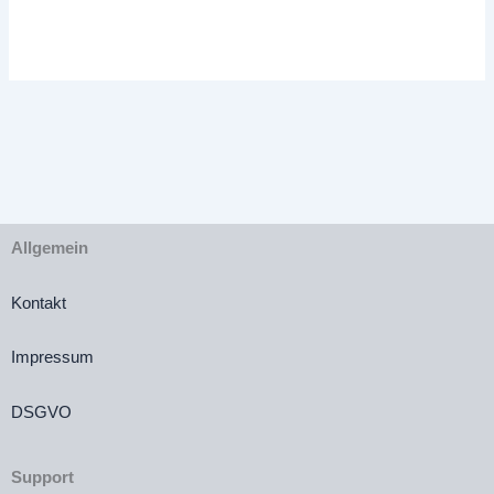
€45,00
€32,00.
Allgemein
Kontakt
Impressum
DSGVO
Support