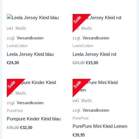
Sale
inkl. MwSt.
inkl. MwSt.
zzgl.
Versandkosten
zzgl.
Versandkosten
LeelaCotton
LeelaCotton
Leela Jersey Kleid blau
Leela Jersey Kleid rot
Ursprünglicher
Aktueller
€
24,00
€
24,00
€
15,00
Preis
Preis
war:
ist:
€24,00
€15,00.
Sale
Sale
inkl. MwSt.
inkl. MwSt.
zzgl.
Versandkosten
zzgl.
Versandkosten
PurePure
PurePure
Purepure Kinder Kleid blau
PurePure Mini Kleid Leinen
Ursprünglicher
Aktueller
€
45,00
€
32,00
Preis
Preis
€
39,95
war:
ist: