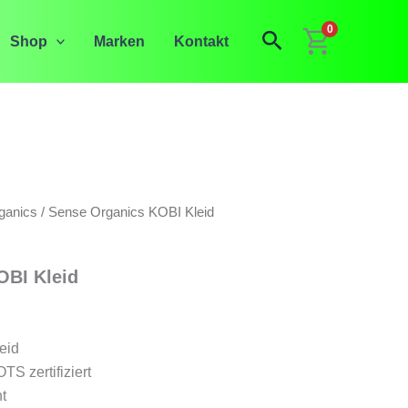
0
Suchen
Shop
Marken
Kontakt
ganics
/ Sense Organics KOBI Kleid
OBI Kleid
eid
S zertifiziert
t