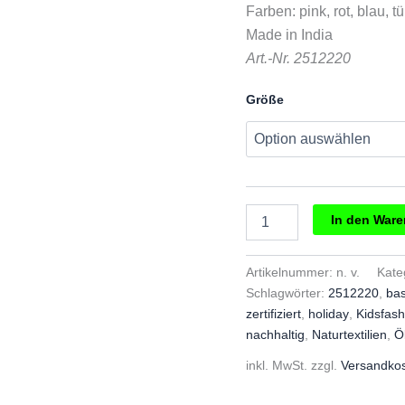
Farben: pink, rot, blau, t
Made in India
Art.-Nr. 2512220
Größe
Sense
In den War
Organics
KOBI
Kleid
Artikelnummer:
n. v.
Kate
Menge
Schlagwörter:
2512220
,
bas
zertifiziert
,
holiday
,
Kidsfash
nachhaltig
,
Naturtextilien
,
Ö
inkl. MwSt.
zzgl.
Versandko