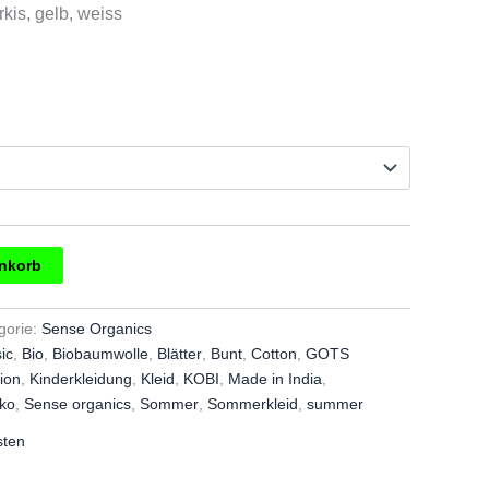
ürkis, gelb, weiss
enkorb
gorie:
Sense Organics
ic
,
Bio
,
Biobaumwolle
,
Blätter
,
Bunt
,
Cotton
,
GOTS
ion
,
Kinderkleidung
,
Kleid
,
KOBI
,
Made in India
,
ko
,
Sense organics
,
Sommer
,
Sommerkleid
,
summer
sten