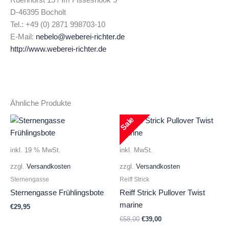
D-46395 Bocholt
Tel.: +49 (0) 2871 998703-10
E-Mail:
nebelo@weberei-richter.de
http://www.weberei-richter.de
Ähnliche Produkte
Sale
inkl. 19 % MwSt.
inkl. MwSt.
zzgl.
Versandkosten
zzgl.
Versandkosten
Sternengasse
Reiff Strick
Sternengasse Frühlingsbote
Reiff Strick Pullover Twist
marine
€
29,95
Ursprünglicher
Aktueller
€
58,00
€
39,00
Preis
Preis