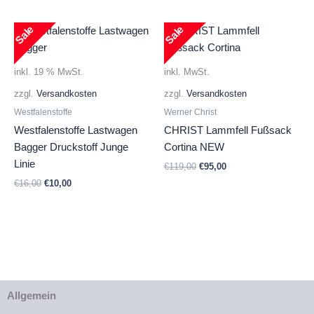
war:
ist:
€58,00
€39,00.
Sale
Sale
inkl. 19 % MwSt.
inkl. MwSt.
zzgl.
Versandkosten
zzgl.
Versandkosten
Westfalenstoffe
Werner Christ
Westfalenstoffe Lastwagen
CHRIST Lammfell Fußsack
Bagger Druckstoff Junge
Cortina NEW
Linie
Ursprünglicher
Aktueller
€
119,00
€
95,00
Preis
Preis
Ursprünglicher
Aktueller
€
16,00
€
10,00
war:
ist:
Preis
Preis
€119,00
€95,00.
war:
ist:
€16,00
€10,00.
Allgemein