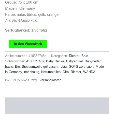
Größe: 75 x 100 cm
Made in Germany
Farbe: natur, türkis, gelb, orange
Art.-Nr. 418552748s
Verfügbarkeit:
1 vorrätig
Richter
In den Warenkorb
Baby
Decke
Artikelnummer:
418552748s
Kategorien:
Richter
,
Sale
Wanda
Schlagwörter:
418552748s
,
Baby Decke
,
Babyartikel
,
Babybedarf
,
fjordblau
basic
,
Bio
,
Biobaumwolle geflauscht
,
blau
,
GOTS zertifiziert
,
Made
Menge
in Germany
,
nachhaltig
,
Naturtextilien
,
Öko
,
Richter
,
WANDA
inkl. 19 % MwSt.
zzgl.
Versandkosten
Beschreibung
Produktsicherheit