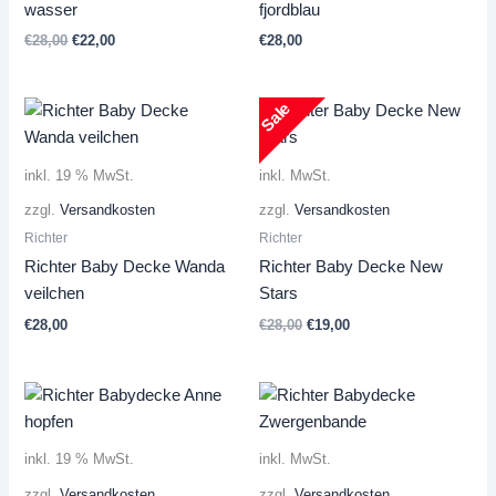
wasser
fjordblau
Ursprünglicher
Aktueller
€
28,00
€
22,00
€
28,00
Preis
Preis
war:
ist:
€28,00
€22,00.
Sale
inkl. 19 % MwSt.
inkl. MwSt.
zzgl.
Versandkosten
zzgl.
Versandkosten
Richter
Richter
Richter Baby Decke Wanda
Richter Baby Decke New
veilchen
Stars
Ursprünglicher
Aktueller
€
28,00
€
28,00
€
19,00
Preis
Preis
war:
ist:
€28,00
€19,00.
inkl. 19 % MwSt.
inkl. MwSt.
zzgl.
Versandkosten
zzgl.
Versandkosten