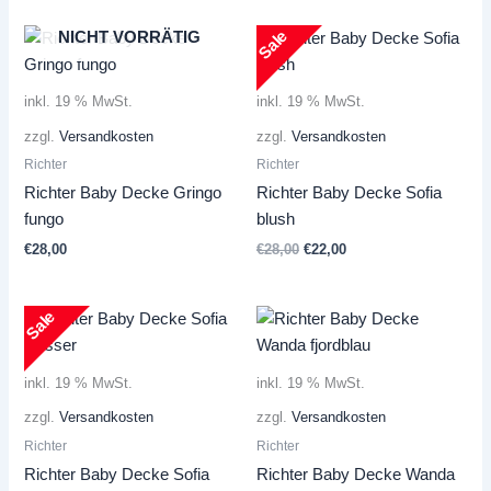
war:
ist:
€59,90
€49,90.
Sale
NICHT VORRÄTIG
inkl. 19 % MwSt.
inkl. 19 % MwSt.
zzgl.
Versandkosten
zzgl.
Versandkosten
Richter
Richter
Richter Baby Decke Gringo
Richter Baby Decke Sofia
fungo
blush
Ursprünglicher
Aktueller
€
28,00
€
28,00
€
22,00
Preis
Preis
war:
ist:
€28,00
€22,00.
Sale
inkl. 19 % MwSt.
inkl. 19 % MwSt.
zzgl.
Versandkosten
zzgl.
Versandkosten
Richter
Richter
Richter Baby Decke Sofia
Richter Baby Decke Wanda