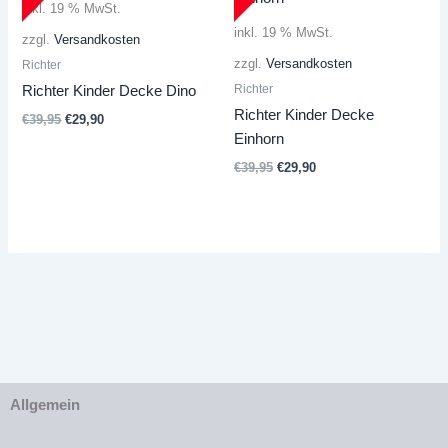
inkl. 19 % MwSt.
inkl. 19 % MwSt.
zzgl.
Versandkosten
zzgl.
Versandkosten
Richter
Richter
Richter Kinder Decke Dino
Richter Kinder Decke
Ursprünglicher
Aktueller
€
39,95
€
29,90
Preis
Preis
Einhorn
war:
ist:
Ursprünglicher
Aktueller
€
39,95
€
29,90
€39,95
€29,90.
Preis
Preis
war:
ist:
€39,95
€29,90.
Allgemein