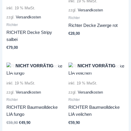
inkl. 19 % MwSt.
inkl. 19 % MwSt.
zzgl.
Versandkosten
zzgl.
Versandkosten
Richter
Richter
Richter Decke Zwerge rot
RICHTER Decke Stripy
€
28,00
salbei
€
79,00
NICHT VORRÄTIG
NICHT VORRÄTIG
inkl. 19 % MwSt.
inkl. 19 % MwSt.
zzgl.
Versandkosten
zzgl.
Versandkosten
Richter
Richter
RICHTER Baumwolldecke
RICHTER Baumwolldecke
LIA fungo
LIA veilchen
Ursprünglicher
Aktueller
€
59,90
€
49,90
€
59,90
Preis
Preis