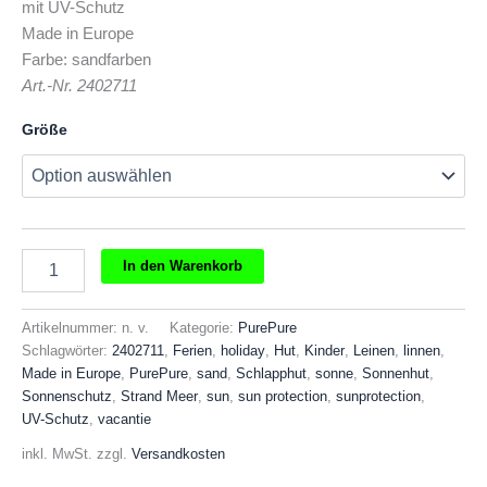
mit UV-Schutz
Made in Europe
Farbe: sandfarben
Art.-Nr. 2402711
Größe
PurePure
In den Warenkorb
Kinder
Schlapphut
Sonnenhut
Artikelnummer:
n. v.
Kategorie:
PurePure
sand
Schlagwörter:
2402711
,
Ferien
,
holiday
,
Hut
,
Kinder
,
Leinen
,
linnen
,
Menge
Made in Europe
,
PurePure
,
sand
,
Schlapphut
,
sonne
,
Sonnenhut
,
Sonnenschutz
,
Strand Meer
,
sun
,
sun protection
,
sunprotection
,
UV-Schutz
,
vacantie
inkl. MwSt.
zzgl.
Versandkosten