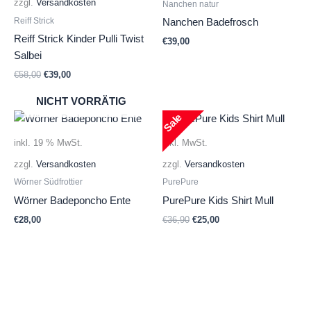
zzgl.
Versandkosten
Nanchen natur
Reiff Strick
Nanchen Badefrosch
Reiff Strick Kinder Pulli Twist
€
39,00
Salbei
Ursprünglicher
Aktueller
€
58,00
€
39,00
Preis
Preis
war:
ist:
NICHT VORRÄTIG
€58,00
€39,00.
Sale
inkl. 19 % MwSt.
inkl. MwSt.
zzgl.
Versandkosten
zzgl.
Versandkosten
Wörner Südfrottier
PurePure
Wörner Badeponcho Ente
PurePure Kids Shirt Mull
Ursprünglicher
Aktueller
€
28,00
€
36,90
€
25,00
Preis
Preis
war:
ist:
€36,90
€25,00.