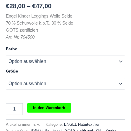
€
28,00
–
€
47,00
Engel Kinder Leggings Wolle Seide
70 % Schurwolle k.b.T., 30 % Seide
GOTS zertifiziert
Art. Nr. 704500
Farbe
Größe
Engel
In den Warenkorb
Kinder
Leggings
Wolle
Artikelnummer:
n. v.
Kategorie:
ENGEL Naturtextilien
Seide
Schlagwörter:
704500
,
Bio
,
Engel
,
GOTS zertifiziert
,
KBT
,
Kinder
,