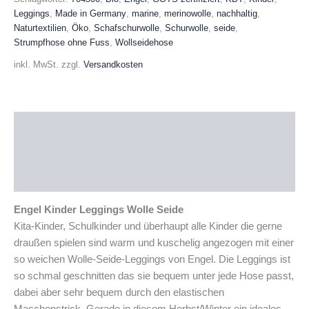
Menge
Leggings
,
Made in Germany
,
marine
,
merinowolle
,
nachhaltig
,
Naturtextilien
,
Öko
,
Schafschurwolle
,
Schurwolle
,
seide
,
Strumpfhose ohne Fuss
,
Wollseidehose
inkl. MwSt.
zzgl.
Versandkosten
Beschreibung
Zusätzliche Informationen
Produktsicherheit
Engel Kinder Leggings Wolle Seide
Kita-Kinder, Schulkinder und überhaupt alle Kinder die gerne
draußen spielen sind warm und kuschelig angezogen mit einer
so weichen Wolle-Seide-Leggings von Engel. Die Leggings ist
so schmal geschnitten das sie bequem unter jede Hose passt,
dabei aber sehr bequem durch den elastischen