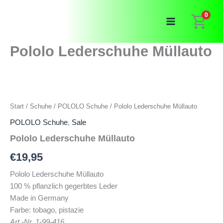
Zum
0
Inhalt
springen
Pololo Lederschuhe Müllauto
Start
/
Schuhe
/
POLOLO Schuhe
/ Pololo Lederschuhe Müllauto
POLOLO Schuhe
,
Sale
Pololo Lederschuhe Müllauto
€
19,95
Pololo Lederschuhe Müllauto
100 % pflanzlich gegerbtes Leder
Made in Germany
Farbe: tobago, pistazie
Art.-Nr. 1-99-416