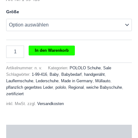
Größe
Pololo
In den Warenkorb
Lederschuhe
Müllauto
Menge
Artikelnummer:
n. v.
Kategorien:
POLOLO Schuhe
,
Sale
Schlagwörter:
1-99-416
,
Baby
,
Babybedarf
,
handgenäht
,
Lauflernschuhe
,
Lederschuhe
,
Made in Germany
,
Müllauto
,
pflanzlich gegerbtes Leder
,
pololo
,
Regional
,
weiche Babyschuhe
,
zertifiziert
inkl. MwSt.
zzgl.
Versandkosten
Beschreibung