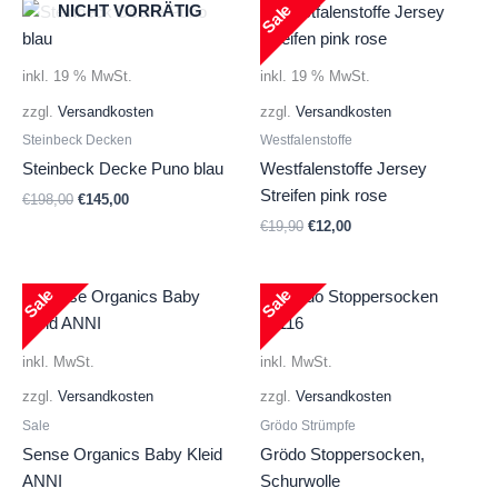
Sale
NICHT VORRÄTIG
inkl. 19 % MwSt.
inkl. 19 % MwSt.
zzgl.
Versandkosten
zzgl.
Versandkosten
Steinbeck Decken
Westfalenstoffe
Steinbeck Decke Puno blau
Westfalenstoffe Jersey
Streifen pink rose
Ursprünglicher
Aktueller
€
198,00
€
145,00
Preis
Preis
Ursprünglicher
Aktueller
€
19,90
€
12,00
war:
ist:
Preis
Preis
€198,00
€145,00.
war:
ist:
€19,90
€12,00.
Sale
Sale
inkl. MwSt.
inkl. MwSt.
zzgl.
Versandkosten
zzgl.
Versandkosten
Sale
Grödo Strümpfe
Sense Organics Baby Kleid
Grödo Stoppersocken,
ANNI
Schurwolle