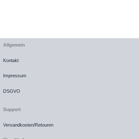
Preis
Preis
€29,90
€12,00.
war:
ist:
€16,00
€10,00.
Allgemein
Kontakt
Impressum
DSGVO
Support
Versandkosten/Retouren