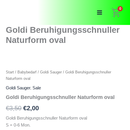
Zum
0
Inhalt
springen
Goldi Beruhigungsschnuller
Naturform oval
Start
/
Babybedarf
/
Goldi Sauger
/ Goldi Beruhigungsschnuller
Naturform oval
Goldi Sauger
,
Sale
Goldi Beruhigungsschnuller Naturform oval
Ursprünglicher
Aktueller
€
3,50
€
2,00
Preis
Preis
Goldi Beruhigungsschnuller Naturform oval
S = 0-6 Mon.
war:
ist: