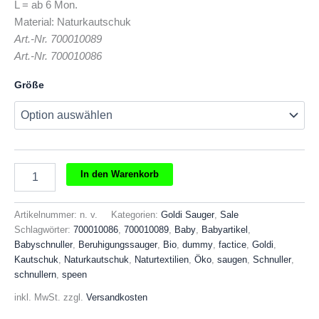
L = ab 6 Mon.
€3,50
€2,00.
Material: Naturkautschuk
Art.-Nr. 700010089
Art.-Nr. 700010086
Größe
Goldi
In den Warenkorb
Beruhigungsschnuller
Naturform
oval
Artikelnummer:
n. v.
Kategorien:
Goldi Sauger
,
Sale
Menge
Schlagwörter:
700010086
,
700010089
,
Baby
,
Babyartikel
,
Babyschnuller
,
Beruhigungssauger
,
Bio
,
dummy
,
factice
,
Goldi
,
Kautschuk
,
Naturkautschuk
,
Naturtextilien
,
Öko
,
saugen
,
Schnuller
,
schnullern
,
speen
inkl. MwSt.
zzgl.
Versandkosten