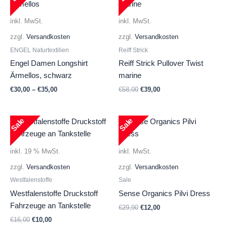
inkl. MwSt.
inkl. MwSt.
zzgl.
Versandkosten
zzgl.
Versandkosten
ENGEL Naturtextilien
Reiff Strick
Engel Damen Longshirt
Reiff Strick Pullover Twist
Ärmellos, schwarz
marine
Ursprünglicher
Aktueller
€
30,00
–
€
35,00
€
58,00
€
39,00
Preis
Preis
war:
ist:
€58,00
€39,00.
Sale
Sale
inkl. 19 % MwSt.
inkl. MwSt.
zzgl.
Versandkosten
zzgl.
Versandkosten
Westfalenstoffe
Sale
Westfalenstoffe Druckstoff
Sense Organics Pilvi Dress
Fahrzeuge an Tankstelle
Ursprünglicher
Aktueller
€
29,90
€
12,00
Preis
Preis
Ursprünglicher
Aktueller
€
16,00
€
10,00
war:
ist: