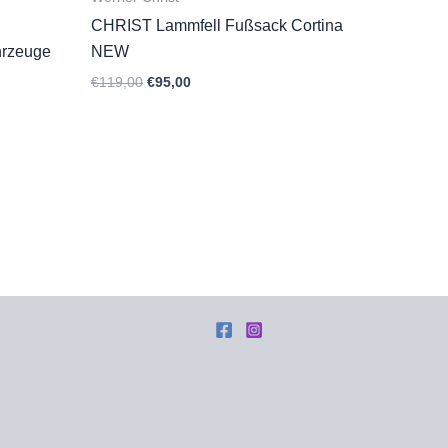
CHRIST Lammfell Fußsack Cortina
hrzeuge
NEW
Ursprünglicher
Aktueller
€
119,00
€
95,00
Preis
Preis
war:
ist:
€119,00
€95,00.