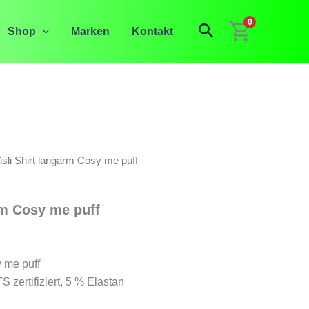
0
Suchen
Shop
Marken
Kontakt
sli Shirt langarm Cosy me puff
rm Cosy me puff
glicher
tueller
eis
 me puff
zertifiziert, 5 % Elastan
t: