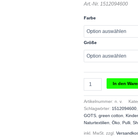
€29,90
€1
Art.-Nr. 1512094600
Farbe
Größe
Müsli
In den War
Shirt
langarm
Cosy
Artikelnummer:
n. v.
Kate
me
Schlagwörter:
1512094600
puff
GOTS
,
green cotton
,
Kinde
Menge
Naturtextilien
,
Öko
,
Pulli
,
Sh
inkl. MwSt.
zzgl.
Versandko