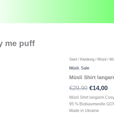
y me puff
Start
/
Kleidung
/
Müsli
/ Mü
Müsli
,
Sale
Müsli Shirt langa
Ursprün
Ak
€
29,90
€
14,00
Preis
Pr
Müsli Shirt langarm Cosy
95 % Biobaumwolle GOTS 
war:
is
Made in Ukraine