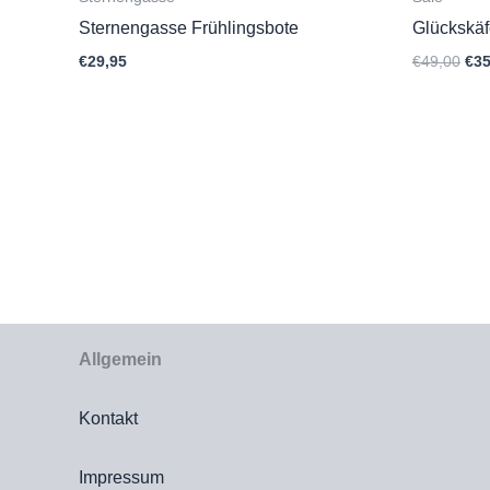
Sternengasse Frühlingsbote
Glückskäf
Urs
€
29,95
€
49,00
€
35
Pre
war
€49
Allgemein
Kontakt
Impressum