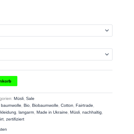
4,00.
enkorb
gorien:
Müsli
,
Sale
,
baumwolle
,
Bio
,
Biobaumwolle
,
Cotton
,
Fairtrade
,
rkleidung
,
langarm
,
Made in Ukraine
,
Müsli
,
nachhaltig
,
irt
,
zertifiziert
sten