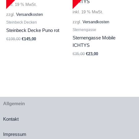
inkl. 19 % MwSt.
inkl. 19 % MwSt.
zzgl.
Versandkosten
zzgl.
Versandkosten
Steinbeck Decken
Sternengasse
Steinbeck Decke Puno rot
Sternengasse Mobile
Ursprünglicher
Aktueller
€
198,00
€
145,00
Preis
Preis
ICHTYS
war:
ist:
Ursprünglicher
Aktueller
€
35,00
€
23,00
€198,00
€145,00.
Preis
Preis
war:
ist:
€35,00
€23,00.
Allgemein
Kontakt
Impressum