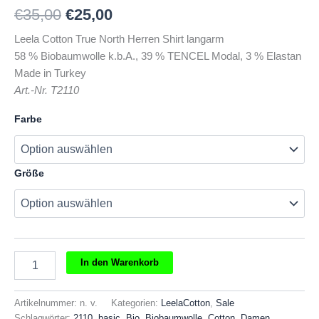
Ursprünglicher
Aktueller
€
35,00
€
25,00
Preis
Preis
Leela Cotton True North Herren Shirt langarm
58 % Biobaumwolle k.b.A., 39 % TENCEL Modal, 3 % Elastan
war:
ist:
Made in Turkey
€35,00
€25,00.
Art.-Nr. T2110
Farbe
Größe
Leela
In den Warenkorb
Cotton
True
North
Artikelnummer:
n. v.
Kategorien:
LeelaCotton
,
Sale
Herren
Schlagwörter:
2110
,
basic
,
Bio
,
Biobaumwolle
,
Cotton
,
Damen
,