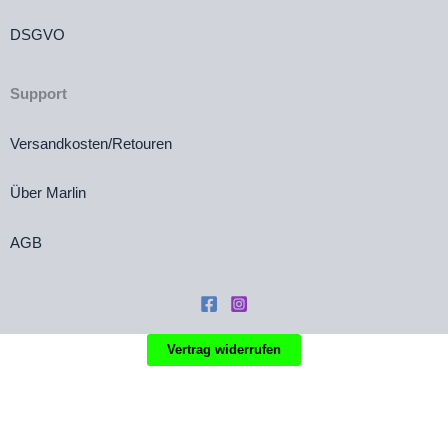
DSGVO
Support
Versandkosten/Retouren
Über Marlin
AGB
Vertrag widerrufen
Die durchgestrichenen Preise entsprechen dem bisherigen Preis in diesem
Online-Shop.