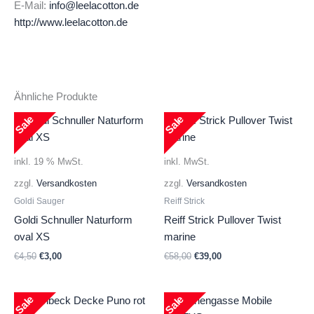
E-Mail:
info@leelacotton.de
http://www.leelacotton.de
Ähnliche Produkte
Sale
Sale
inkl. 19 % MwSt.
inkl. MwSt.
zzgl.
Versandkosten
zzgl.
Versandkosten
Goldi Sauger
Reiff Strick
Goldi Schnuller Naturform
Reiff Strick Pullover Twist
oval XS
marine
Ursprünglicher
Aktueller
Ursprünglicher
Aktueller
€
4,50
€
3,00
€
58,00
€
39,00
Preis
Preis
Preis
Preis
war:
ist:
war:
ist:
€4,50
€3,00.
€58,00
€39,00.
Sale
Sale