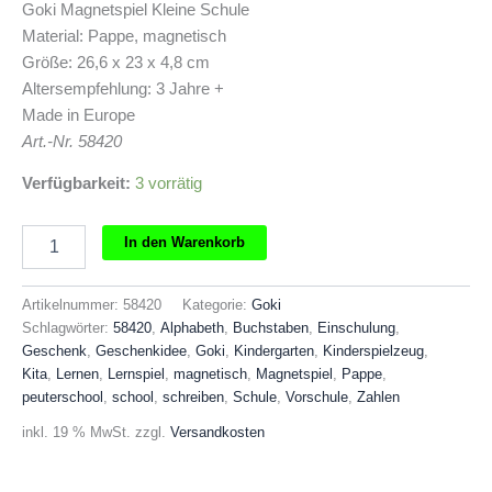
Goki Magnetspiel Kleine Schule
Material: Pappe, magnetisch
Größe: 26,6 x 23 x 4,8 cm
Altersempfehlung: 3 Jahre +
Made in Europe
Art.-Nr. 58420
Verfügbarkeit:
3 vorrätig
Goki
In den Warenkorb
Magnetspiel
Kleine
Schule
Artikelnummer:
58420
Kategorie:
Goki
Menge
Schlagwörter:
58420
,
Alphabeth
,
Buchstaben
,
Einschulung
,
Geschenk
,
Geschenkidee
,
Goki
,
Kindergarten
,
Kinderspielzeug
,
Kita
,
Lernen
,
Lernspiel
,
magnetisch
,
Magnetspiel
,
Pappe
,
peuterschool
,
school
,
schreiben
,
Schule
,
Vorschule
,
Zahlen
inkl. 19 % MwSt.
zzgl.
Versandkosten