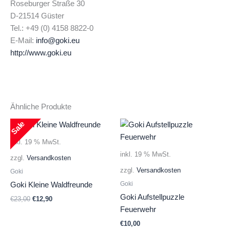
Roseburger Straße 30
D-21514 Güster
Tel.: +49 (0) 4158 8822-0
E-Mail:
info@goki.eu
http://www.goki.eu
Ähnliche Produkte
Sale
inkl. 19 % MwSt.
inkl. 19 % MwSt.
zzgl.
Versandkosten
zzgl.
Versandkosten
Goki
Goki
Goki Kleine Waldfreunde
Goki Aufstellpuzzle
Ursprünglicher
Aktueller
€
23,00
€
12,90
Preis
Preis
Feuerwehr
war:
ist:
€
10,00
€23,00
€12,90.