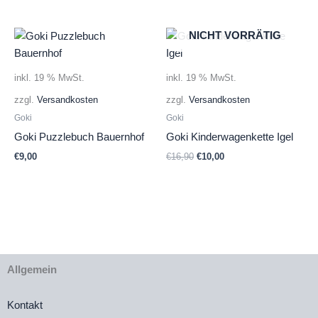
NICHT VORRÄTIG
inkl. 19 % MwSt.
inkl. 19 % MwSt.
zzgl.
Versandkosten
zzgl.
Versandkosten
Goki
Goki
Goki Puzzlebuch Bauernhof
Goki Kinderwagenkette Igel
Ursprünglicher
Aktueller
€
9,00
€
16,90
€
10,00
Preis
Preis
war:
ist:
€16,90
€10,00.
Allgemein
Kontakt