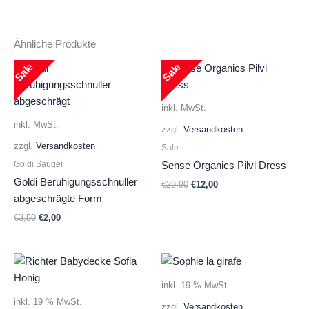
Ähnliche Produkte
Sale
Sale
inkl. MwSt.
inkl. MwSt.
zzgl.
Versandkosten
zzgl.
Versandkosten
Sale
Goldi Sauger
Sense Organics Pilvi Dress
Goldi Beruhigungsschnuller
Ursprünglicher
Aktueller
€
29,90
€
12,00
Preis
Preis
abgeschrägte Form
war:
ist:
Ursprünglicher
Aktueller
€
3,50
€
2,00
€29,90
€12,00.
Preis
Preis
war:
ist:
€3,50
€2,00.
inkl. 19 % MwSt.
inkl. 19 % MwSt.
zzgl.
Versandkosten