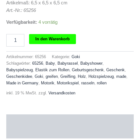
Artikelmaß: 6,5 x 6,5 x 6,5 cm
Art.-Nr.: 65256
Verfügbarkeit:
4 vorrätig
GOKI
In den Warenkorb
Greifling
Elastik
zum
Artikelnummer:
65256
Kategorie:
Goki
Rollen
Schlagwörter:
65256
,
Baby
,
Babyrassel
,
Babyshower
,
Menge
Babyspielzeug
,
Elastik zum Rollen
,
Geburtsgeschenk
,
Geschenk
,
Geschenkidee
,
Goki
,
greifen
,
Greifling
,
Holz
,
Holzspielzeug
,
made
,
Made in Germany
,
Motorik
,
Motorikspiel
,
rasseln
,
rollen
inkl. 19 % MwSt.
zzgl.
Versandkosten
Beschreibung
Produktsicherheit