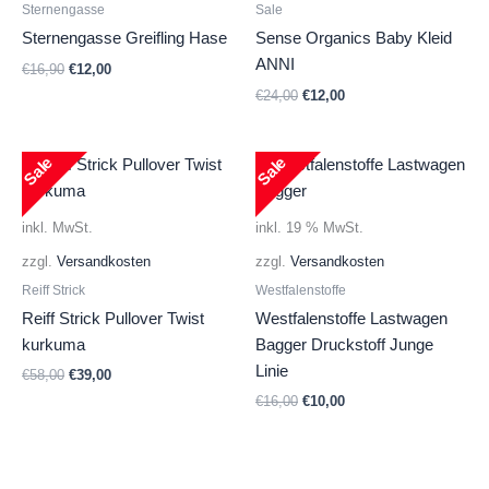
Sternengasse
Sale
Sternengasse Greifling Hase
Sense Organics Baby Kleid
ANNI
Ursprünglicher
Aktueller
€
16,90
€
12,00
Preis
Preis
Ursprünglicher
Aktueller
€
24,00
€
12,00
war:
ist:
Preis
Preis
€16,90
€12,00.
war:
ist:
€24,00
€12,00.
Sale
Sale
inkl. MwSt.
inkl. 19 % MwSt.
zzgl.
Versandkosten
zzgl.
Versandkosten
Reiff Strick
Westfalenstoffe
Reiff Strick Pullover Twist
Westfalenstoffe Lastwagen
kurkuma
Bagger Druckstoff Junge
Linie
Ursprünglicher
Aktueller
€
58,00
€
39,00
Preis
Preis
Ursprünglicher
Aktueller
€
16,00
€
10,00
war:
ist:
Preis
Preis
€58,00
€39,00.
war:
ist:
€16,00
€10,00.