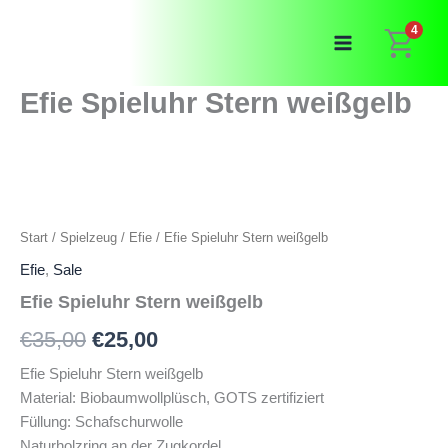
Zum
4
Inhalt
springen
Efie Spieluhr Stern weißgelb
Start
/
Spielzeug
/
Efie
/ Efie Spieluhr Stern weißgelb
Efie
,
Sale
Efie Spieluhr Stern weißgelb
Ursprünglicher
Aktueller
€
35,00
€
25,00
Preis
Preis
Efie Spieluhr Stern weißgelb
Material: Biobaumwollplüsch, GOTS zertifiziert
war:
ist:
Füllung: Schafschurwolle
€35,00
€25,00.
Naturholzring an der Zugkordel