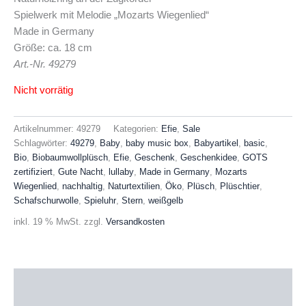
Spielwerk mit Melodie „Mozarts Wiegenlied“
Made in Germany
Größe: ca. 18 cm
Art.-Nr. 49279
Nicht vorrätig
Artikelnummer:
49279
Kategorien:
Efie
,
Sale
Schlagwörter:
49279
,
Baby
,
baby music box
,
Babyartikel
,
basic
,
Bio
,
Biobaumwollplüsch
,
Efie
,
Geschenk
,
Geschenkidee
,
GOTS
zertifiziert
,
Gute Nacht
,
lullaby
,
Made in Germany
,
Mozarts
Wiegenlied
,
nachhaltig
,
Naturtextilien
,
Öko
,
Plüsch
,
Plüschtier
,
Schafschurwolle
,
Spieluhr
,
Stern
,
weißgelb
inkl. 19 % MwSt.
zzgl.
Versandkosten
Beschreibung