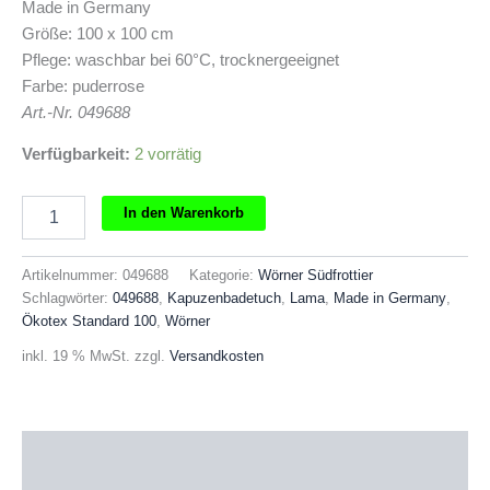
Made in Germany
Größe: 100 x 100 cm
Pflege: waschbar bei 60°C, trocknergeeignet
Farbe: puderrose
Art.-Nr. 049688
Verfügbarkeit:
2 vorrätig
Wörner
In den Warenkorb
Kapuzenbadetuch
Lama
Menge
Artikelnummer:
049688
Kategorie:
Wörner Südfrottier
Schlagwörter:
049688
,
Kapuzenbadetuch
,
Lama
,
Made in Germany
,
Ökotex Standard 100
,
Wörner
inkl. 19 % MwSt.
zzgl.
Versandkosten
Beschreibung