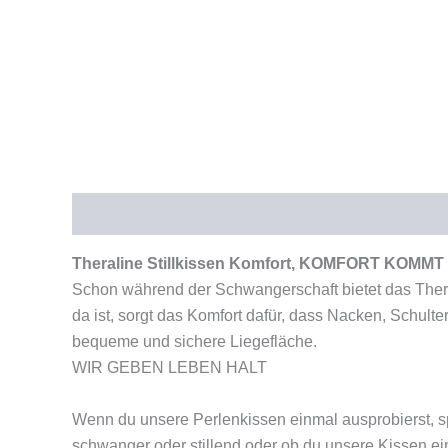
Beschreibung
Produktsicherheit
Theraline Stillkissen Komfort, KOMFORT KO
Schon während der Schwangerschaft bietet das Ther
da ist, sorgt das Komfort dafür, dass Nacken, Schult
bequeme und sichere Liegefläche.
WIR GEBEN LEBEN HALT
Wenn du unsere Perlenkissen einmal ausprobierst, spü
schwanger oder stillend oder ob du unsere Kissen e