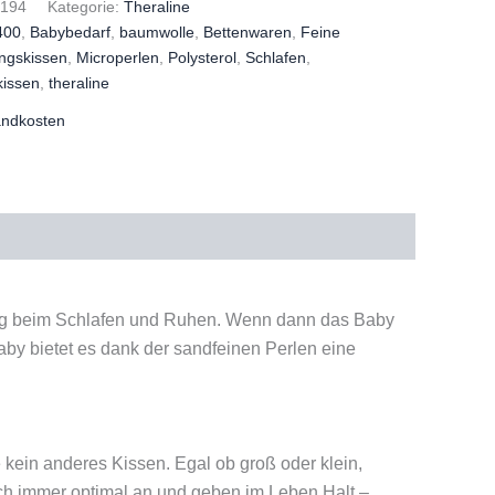
/194
Kategorie:
Theraline
400
,
Babybedarf
,
baumwolle
,
Bettenwaren
,
Feine
ngskissen
,
Microperlen
,
Polysterol
,
Schlafen
,
lkissen
,
theraline
andkosten
zung beim Schlafen und Ruhen. Wenn dann das Baby
aby bietet es dank der sandfeinen Perlen eine
 kein anderes Kissen. Egal ob groß oder klein,
ich immer optimal an und geben im Leben Halt –