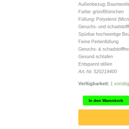
Außenbezug; Baumwoll
Farbe: grün/Blümchen
Füllung: Polysterol (Micro
Geruchs- und schadstofff
Spürbar hochwertige Be
Feine Perlenfüllung
Geruchs- & schadstofffre
Gesund schlafen
Entspannt stillen
Art.-Nr. 520219400
Verfügbarkeit:
1 vorräti
Theraline
In den Warenkorb
Stillkissen
Komfort
194
Feine
Blümchen