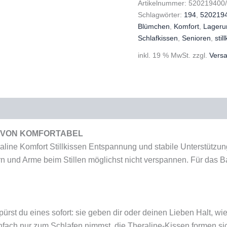
Artikelnummer:
520219400
Menge
Schlagwörter:
194
,
520219
Blümchen
,
Komfort
,
Lageru
Schlafkissen
,
Senioren
,
stil
inkl. 19 % MwSt.
zzgl.
Vers
MMT VON KOMFORTABEL
aline Komfort Stillkissen Entspannung und stabile Unterstüt
ern und Arme beim Stillen möglichst nicht verspannen. Für das B
rst du eines sofort: sie geben dir oder deinen Lieben Halt, wie
infach nur zum Schlafen nimmst, die Theraline-Kissen formen s