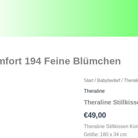
omfort 194 Feine Blümchen
Start
/
Babybedarf
/
Theral
Theraline
Theraline Stillki
€
49,00
Theraline Stillkissen K
Größe: 180 x 34 cm