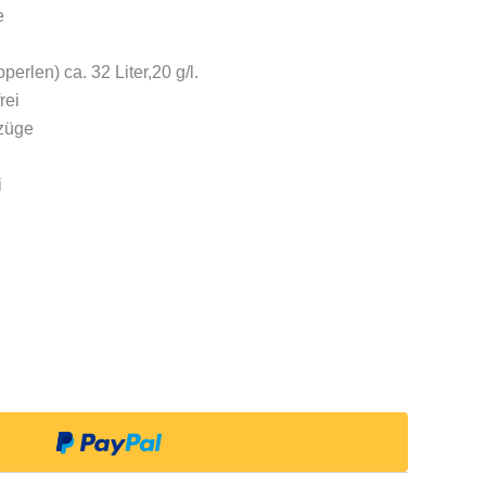
e
perlen) ca. 32 Liter,20 g/l.
rei
züge
i
g