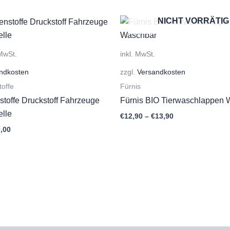
NICHT VORRÄTIG
 MwSt.
inkl. MwSt.
ndkosten
zzgl.
Versandkosten
toffe
Fürnis
stoffe Druckstoff Fahrzeuge
Fürnis BIO Tierwaschlappen 
elle
€
12,90
–
€
13,90
prünglicher
Aktueller
,00
is
Preis
:
ist:
,00
€10,00.