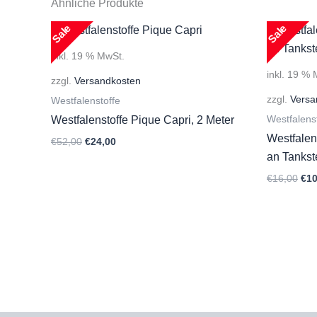
Ähnliche Produkte
Sale
Sale
inkl. 19 % MwSt.
inkl. 19 %
zzgl.
Versandkosten
zzgl.
Versa
Westfalenstoffe
Westfalens
Westfalenstoffe Pique Capri, 2 Meter
Westfalen
Ursprünglicher
Aktueller
€
52,00
€
24,00
Preis
Preis
an Tankst
war:
ist:
Urs
€
16,00
€
10
€52,00
€24,00.
Pre
war
€16