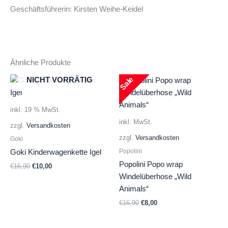
Geschäftsführerin: Kirsten Weihe-Keidel
Ähnliche Produkte
Sale
NICHT VORRÄTIG
inkl. 19 % MwSt.
inkl. MwSt.
zzgl.
Versandkosten
zzgl.
Versandkosten
Goki
Popolini
Goki Kinderwagenkette Igel
Popolini Popo wrap
Ursprünglicher
Aktueller
€
16,90
€
10,00
Preis
Preis
Windelüberhose „Wild
war:
ist:
Animals“
€16,90
€10,00.
Ursprünglicher
Aktueller
€
16,90
€
8,00
Preis
Preis
war:
ist: