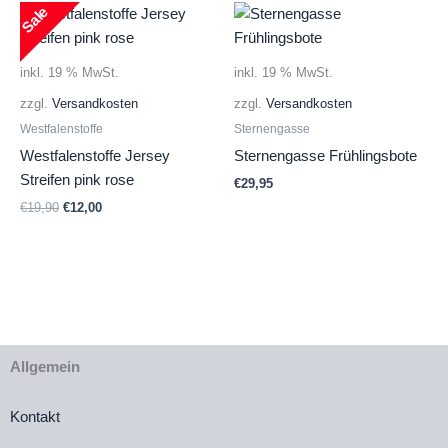
€16,90
€8,00.
Sale
inkl. 19 % MwSt.
inkl. 19 % MwSt.
zzgl.
Versandkosten
zzgl.
Versandkosten
Westfalenstoffe
Sternengasse
Westfalenstoffe Jersey
Sternengasse Frühlingsbote
Streifen pink rose
€
29,95
Ursprünglicher
Aktueller
€
19,90
€
12,00
Preis
Preis
war:
ist:
€19,90
€12,00.
Allgemein
Kontakt