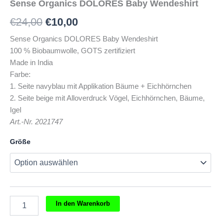
Sense Organics DOLORES Baby Wendeshirt
Ursprünglicher
Aktueller
€
24,00
€
10,00
Preis
Preis
Sense Organics DOLORES Baby Wendeshirt
100 % Biobaumwolle, GOTS zertifiziert
war:
ist:
Made in India
€24,00
€10,00.
Farbe:
1. Seite navyblau mit Applikation Bäume + Eichhörnchen
2. Seite beige mit Alloverdruck Vögel, Eichhörnchen, Bäume,
Igel
Art.-Nr. 2021747
Größe
Sense
In den Warenkorb
Organics
DOLORES