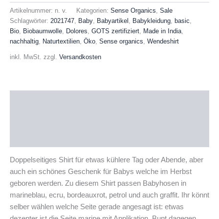
Baby
Artikelnummer:
n. v.
Kategorien:
Sense Organics
,
Sale
Wendeshirt
Schlagwörter:
2021747
,
Baby
,
Babyartikel
,
Babykleidung
,
basic
,
Menge
Bio
,
Biobaumwolle
,
Dolores
,
GOTS zertifiziert
,
Made in India
,
nachhaltig
,
Naturtextilien
,
Öko
,
Sense organics
,
Wendeshirt
inkl. MwSt.
zzgl.
Versandkosten
Beschreibung
Zusätzliche Informationen
Produktsicherheit
Doppelseitiges Shirt für etwas kühlere Tag oder Abende, aber
auch ein schönes Geschenk für Babys welche im Herbst
geboren werden. Zu diesem Shirt passen Babyhosen in
marineblau, ecru, bordeauxrot, petrol und auch graffit. Ihr könnt
selber wählen welche Seite gerade angesagt ist: etwas
dezenter ist die Seite marine mit Applikation. Bunt dagegen