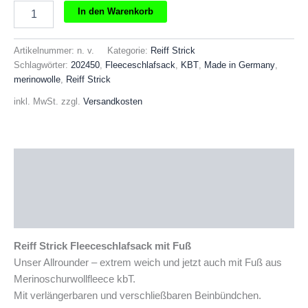
REIFF
In den Warenkorb
STRICK
Fleeceschlafsack
mit
Artikelnummer:
n. v.
Kategorie:
Reiff Strick
Fuß
Schlagwörter:
202450
,
Fleeceschlafsack
,
KBT
,
Made in Germany
,
Menge
merinowolle
,
Reiff Strick
inkl. MwSt.
zzgl.
Versandkosten
Beschreibung
Zusätzliche Informationen
Produktsicherheit
Reiff Strick Fleeceschlafsack mit Fuß
Unser Allrounder – extrem weich und jetzt auch mit Fuß aus
Merinoschurwollfleece kbT.
Mit verlängerbaren und verschließbaren Beinbündchen.