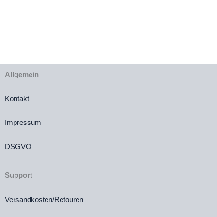
Preis
Preis
war:
ist:
€24,00
€12,00.
Allgemein
Kontakt
Impressum
DSGVO
Support
Versandkosten/Retouren