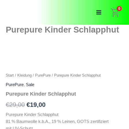
Zum
0
Inhalt
springen
Purepure Kinder Schlapphut
Start
/
Kleidung
/
PurePure
/ Purepure Kinder Schlapphut
PurePure
,
Sale
Purepure Kinder Schlapphut
Ursprünglicher
Aktueller
€
29,00
€
19,00
Preis
Preis
Purepure Kinder Schlapphut
81 % Baumwolle k.b.A., 19 % Leinen, GOTS zertifiziert
war:
ist:
mit UV-Schutz