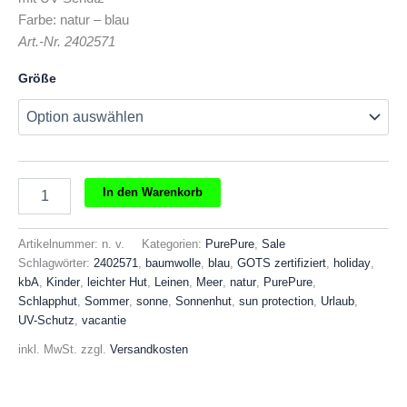
€29,00
€19,00.
Farbe: natur – blau
Art.-Nr. 2402571
Größe
Purepure
In den Warenkorb
Kinder
Schlapphut
Menge
Artikelnummer:
n. v.
Kategorien:
PurePure
,
Sale
Schlagwörter:
2402571
,
baumwolle
,
blau
,
GOTS zertifiziert
,
holiday
,
kbA
,
Kinder
,
leichter Hut
,
Leinen
,
Meer
,
natur
,
PurePure
,
Schlapphut
,
Sommer
,
sonne
,
Sonnenhut
,
sun protection
,
Urlaub
,
UV-Schutz
,
vacantie
inkl. MwSt.
zzgl.
Versandkosten