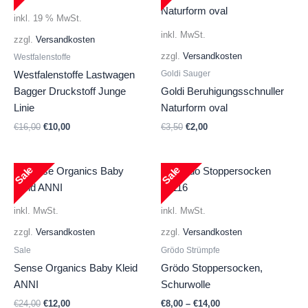
inkl. 19 % MwSt.
inkl. MwSt.
zzgl.
Versandkosten
zzgl.
Versandkosten
Westfalenstoffe
Goldi Sauger
Westfalenstoffe Lastwagen
Bagger Druckstoff Junge
Goldi Beruhigungsschnuller
Linie
Naturform oval
Ursprünglicher
Aktueller
Ursprünglicher
Aktueller
€
16,00
€
10,00
€
3,50
€
2,00
Preis
Preis
Preis
Preis
war:
ist:
war:
ist:
€16,00
€10,00.
€3,50
€2,00.
Sale
Sale
inkl. MwSt.
inkl. MwSt.
zzgl.
Versandkosten
zzgl.
Versandkosten
Sale
Grödo Strümpfe
Sense Organics Baby Kleid
Grödo Stoppersocken,
ANNI
Schurwolle
Ursprünglicher
Aktueller
€
24,00
€
12,00
€
8,00
–
€
14,00