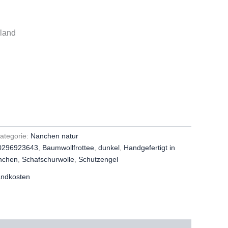
hland
g
ategorie:
Nanchen natur
0296923643
,
Baumwollfrottee
,
dunkel
,
Handgefertigt in
nchen
,
Schafschurwolle
,
Schutzengel
andkosten