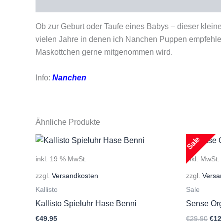
Beschreibung
Ob zur Geburt oder Taufe eines Babys – dieser klein
vielen Jahre in denen ich Nanchen Puppen empfehle 
Maskottchen gerne mitgenommen wird.
Info:
Nanchen
Ähnliche Produkte
Sale
inkl. 19 % MwSt.
inkl. MwSt.
zzgl.
Versandkosten
zzgl.
Versa
Kallisto
Sale
Kallisto Spieluhr Hase Benni
Sense Org
Urs
€
49,95
€
29,90
€
12