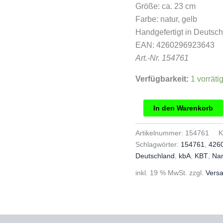
Größe: ca. 23 cm
Farbe: natur, gelb
Handgefertigt in Deutsc
EAN: 4260296923643
Art.-Nr. 154761
Verfügbarkeit:
1 vorräti
Nanchen
In den Warenkorb
Schutzengel
dunkel
Artikelnummer:
154761
K
Menge
Schlagwörter:
154761
,
426
Deutschland
,
kbA
,
KBT
,
Na
inkl. 19 % MwSt.
zzgl.
Vers