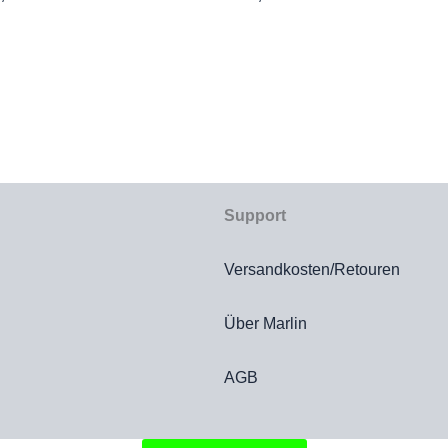
is
Preis
:
ist:
,90
€12,00.
Support
Versandkosten/Retouren
Über Marlin
AGB