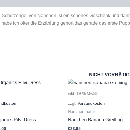
e Schutzengel von Nanchen ist ein schönes Geschenk und dann v
habe ich öfter die Erzählung gehört das gerade das erste Püpp
NICHT VORRÄTIG
inkl. 19 % MwSt.
ndkosten
zzgl.
Versandkosten
Nanchen natur
anics Pilvi Dress
Nanchen Banana Greifling
prünglicher
Aktueller
,00
€
23,95