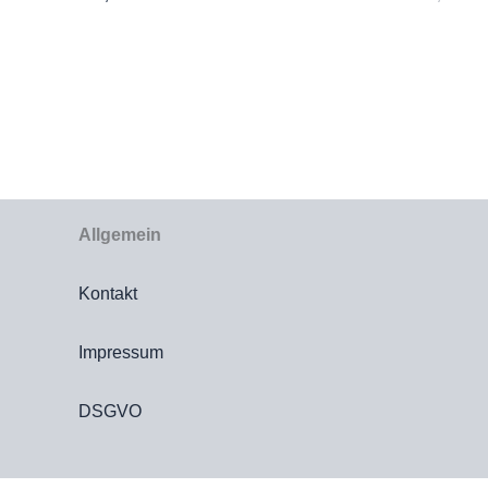
Pre
war
€29
Allgemein
Kontakt
Impressum
DSGVO