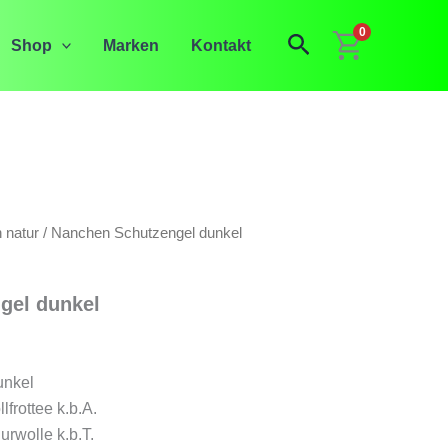
0
Suchen
Shop
Marken
Kontakt
 natur
/ Nanchen Schutzengel dunkel
gel dunkel
unkel
frottee k.b.A.
rwolle k.b.T.