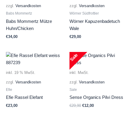
zzgl.
Versandkosten
zzgl.
Versandkosten
Babs Mommertz
Wörner Südfrottier
Babs Mommertz Mütze
Wörner Kapuzenbadetuch
Huhn/Chicken
Wale
€
34,00
€
29,00
Sale
inkl. 19 % MwSt.
inkl. MwSt.
zzgl.
Versandkosten
zzgl.
Versandkosten
Efie
Sale
Efie Rassel Elefant
Sense Organics Pilvi Dress
Ursprünglicher
Aktueller
€
23,00
€
29,90
€
12,00
Preis
Preis
war:
ist:
€29,90
€12,00.