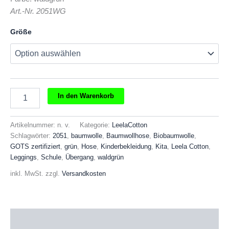
Art.-Nr. 2051WG
Größe
Leela
In den Warenkorb
Cotton
Leggings
grün
Artikelnummer:
n. v.
Kategorie:
LeelaCotton
Menge
Schlagwörter:
2051
,
baumwolle
,
Baumwollhose
,
Biobaumwolle
,
GOTS zertifiziert
,
grün
,
Hose
,
Kinderbekleidung
,
Kita
,
Leela Cotton
,
Leggings
,
Schule
,
Übergang
,
waldgrün
inkl. MwSt.
zzgl.
Versandkosten
Beschreibung