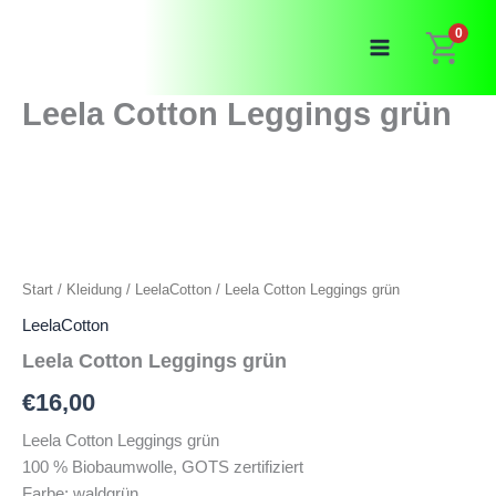
Zum
0
Inhalt
springen
Leela Cotton Leggings grün
Start
/
Kleidung
/
LeelaCotton
/ Leela Cotton Leggings grün
LeelaCotton
Leela Cotton Leggings grün
€
16,00
Leela Cotton Leggings grün
100 % Biobaumwolle, GOTS zertifiziert
Farbe: waldgrün