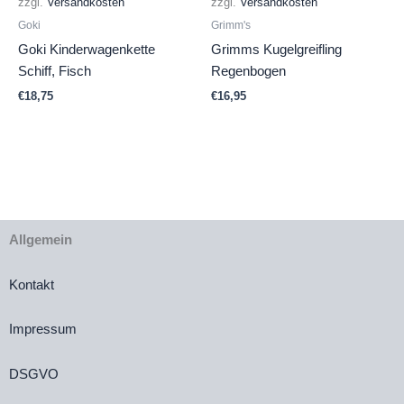
zzgl.
Versandkosten
zzgl.
Versandkosten
Goki
Grimm's
Goki Kinderwagenkette
Grimms Kugelgreifling
Schiff, Fisch
Regenbogen
€
18,75
€
16,95
Allgemein
Kontakt
Impressum
DSGVO