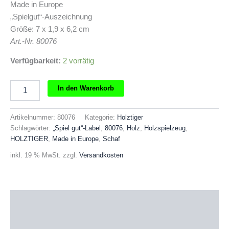
Made in Europe
„Spielgut“-Auszeichnung
Größe: 7 x 1,9 x 6,2 cm
Art.-Nr. 80076
Verfügbarkeit:
2 vorrätig
HOLZTIGER
In den Warenkorb
Schaf
hell
stehend
Artikelnummer:
80076
Kategorie:
Holztiger
Menge
Schlagwörter:
„Spiel gut“-Label
,
80076
,
Holz
,
Holzspielzeug
,
HOLZTIGER
,
Made in Europe
,
Schaf
inkl. 19 % MwSt.
zzgl.
Versandkosten
Beschreibung
Produktsicherheit