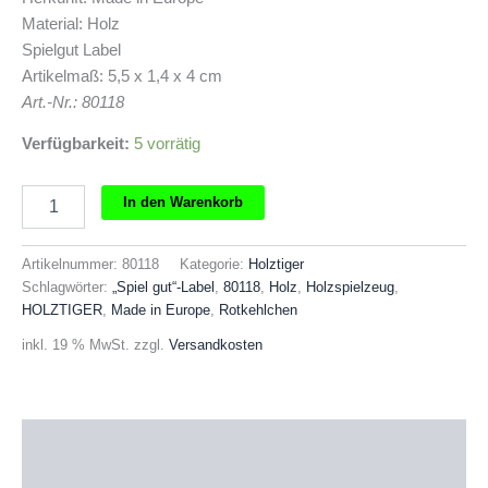
Material: Holz
Spielgut Label
Artikelmaß: 5,5 x 1,4 x 4 cm
Art.-Nr.: 80118
Verfügbarkeit:
5 vorrätig
HOLZTIGER
In den Warenkorb
Rotkehlchen
Menge
Artikelnummer:
80118
Kategorie:
Holztiger
Schlagwörter:
„Spiel gut“-Label
,
80118
,
Holz
,
Holzspielzeug
,
HOLZTIGER
,
Made in Europe
,
Rotkehlchen
inkl. 19 % MwSt.
zzgl.
Versandkosten
Beschreibung
Produktsicherheit