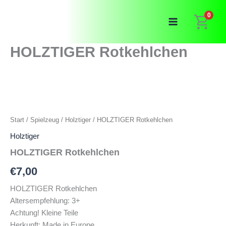
Zum
0
Inhalt
springen
HOLZTIGER Rotkehlchen
Start
/
Spielzeug
/
Holztiger
/ HOLZTIGER Rotkehlchen
Holztiger
HOLZTIGER Rotkehlchen
€
7,00
HOLZTIGER Rotkehlchen
Altersempfehlung: 3+
Achtung! Kleine Teile
Herkunft: Made in Europe