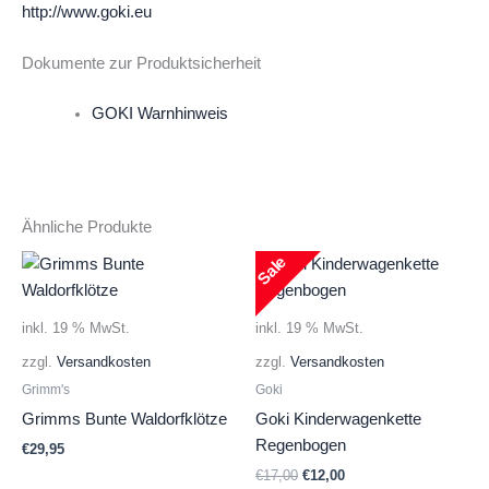
http://www.goki.eu
Dokumente zur Produktsicherheit
GOKI Warnhinweis
Ähnliche Produkte
Sale
inkl. 19 % MwSt.
inkl. 19 % MwSt.
zzgl.
Versandkosten
zzgl.
Versandkosten
Grimm's
Goki
Grimms Bunte Waldorfklötze
Goki Kinderwagenkette
Regenbogen
€
29,95
Ursprünglicher
Aktueller
€
17,00
€
12,00