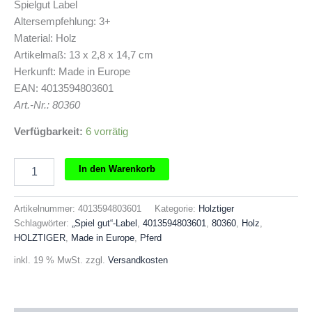
Spielgut Label
Altersempfehlung: 3+
Material: Holz
Artikelmaß: 13 x 2,8 x 14,7 cm
Herkunft: Made in Europe
EAN: 4013594803601
Art.-Nr.: 80360
Verfügbarkeit:
6 vorrätig
HOLZTIGER
In den Warenkorb
Pferd
Kopf
hoch
Artikelnummer:
4013594803601
Kategorie:
Holztiger
graue
Schlagwörter:
„Spiel gut“-Label
,
4013594803601
,
80360
,
Holz
,
Mähne
HOLZTIGER
,
Made in Europe
,
Pferd
Menge
inkl. 19 % MwSt.
zzgl.
Versandkosten