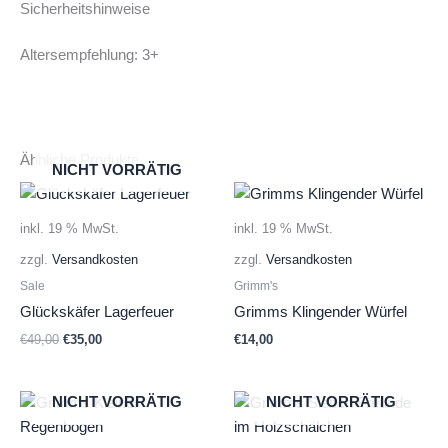
Sicherheitshinweise
Altersempfehlung: 3+
Ähnliche Produkte
NICHT VORRÄTIG
inkl. 19 % MwSt.
inkl. 19 % MwSt.
zzgl.
Versandkosten
zzgl.
Versandkosten
Sale
Grimm's
Glückskäfer Lagerfeuer
Grimms Klingender Würfel
Ursprünglicher
Aktueller
€
49,00
€
35,00
€
14,00
Preis
Preis
war:
ist:
€49,00
€35,00.
NICHT VORRÄTIG
NICHT VORRÄTIG