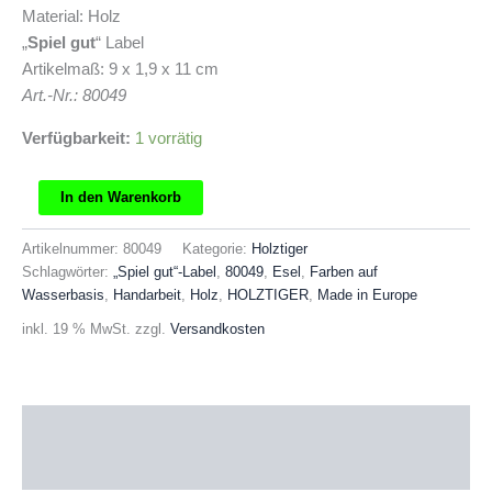
Material: Holz
„
Spiel gut
“ Label
Artikelmaß: 9 x 1,9 x 11 cm
Art.-Nr.: 80049
Verfügbarkeit:
1 vorrätig
HOLZTIGER
In den Warenkorb
Esel
klein
Artikelnummer:
80049
Kategorie:
Holztiger
Menge
Schlagwörter:
„Spiel gut“-Label
,
80049
,
Esel
,
Farben auf
Wasserbasis
,
Handarbeit
,
Holz
,
HOLZTIGER
,
Made in Europe
inkl. 19 % MwSt.
zzgl.
Versandkosten
Beschreibung
Produktsicherheit