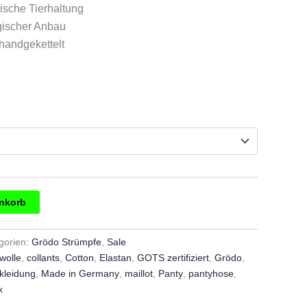
4,00.
ogische Tierhaltung
logischer Anbau
 handgekettelt
enkorb
gorien:
Grödo Strümpfe
,
Sale
wolle
,
collants
,
Cotton
,
Elastan
,
GOTS zertifiziert
,
Grödo
,
kleidung
,
Made in Germany
,
maillot
,
Panty
,
pantyhose
,
x