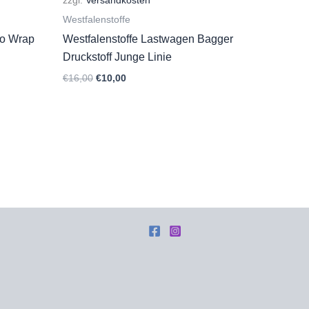
zzgl.
Versandkosten
Westfalenstoffe
po Wrap
Westfalenstoffe Lastwagen Bagger
Druckstoff Junge Linie
Ursprünglicher
Aktueller
€
16,00
€
10,00
Preis
Preis
war:
ist:
€16,00
€10,00.