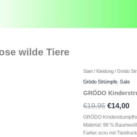
se wilde Tiere
Start
/
Kleidung
/
Grödo St
Grödo Strümpfe
,
Sale
GRÖDO Kinderstru
Ursprün
Ak
€
19,95
€
14,00
Preis
Pr
GRÖDO Kinderstrumpfhos
Material: 98 % Baumwolle
war:
is
Farbe: ecru mit Tierdruck