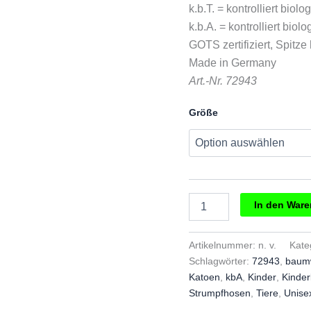
€19,95
€1
k.b.T. = kontrolliert biol
k.b.A. = kontrolliert bio
GOTS zertifiziert, Spitze
Made in Germany
Art.-Nr. 72943
Größe
GRÖDO
In den War
Kinderstrumpfhose
wilde
Tiere
Artikelnummer:
n. v.
Kate
Menge
Schlagwörter:
72943
,
baum
Katoen
,
kbA
,
Kinder
,
Kinder
Strumpfhosen
,
Tiere
,
Unise