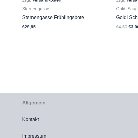
zzgl.
Versandkosten
zzgl.
Versa
Sternengasse
Goldi Saug
Sternengasse Frühlingsbote
Goldi Sch
Ursp
€
29,95
€
4,50
€
3,0
Prei
war:
€4,5
Allgemein
Kontakt
Impressum