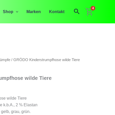
4
Suchen
Shop
Marken
Kontakt
rümpfe
/ GRÖDO Kinderstrumpfhose wilde Tiere
mpfhose wilde Tiere
glicher
tueller
eis
e wilde Tiere
 k.b.A., 2 % Elastan
t:
 gelb, grau, grün.