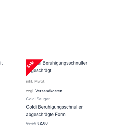
Sale
inkl. MwSt.
zzgl.
Versandkosten
Goldi Sauger
Goldi Beruhigungsschnuller
abgeschrägte Form
Ursprünglicher
Aktueller
€
3,50
€
2,00