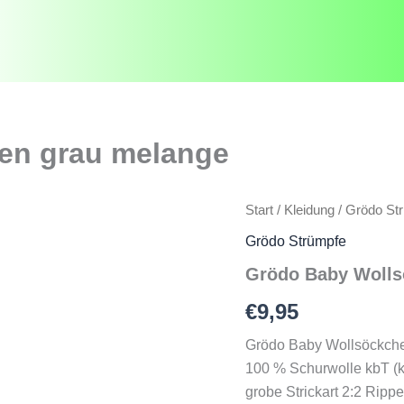
en grau melange
Start
/
Kleidung
/
Grödo St
Grödo Strümpfe
Grödo Baby Wolls
€
9,95
Grödo Baby Wollsöckch
100 % Schurwolle kbT (ko
grobe Strickart 2:2 Rip