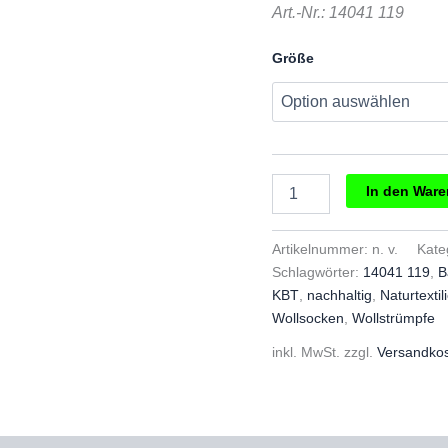
Art.-Nr.: 14041 119
Größe
Grödo
In den War
Baby
Wollsöckchen
grau
Artikelnummer:
n. v.
Kate
melange
Schlagwörter:
14041 119
,
B
Menge
KBT
,
nachhaltig
,
Naturtextil
Wollsocken
,
Wollstrümpfe
inkl. MwSt.
zzgl.
Versandko