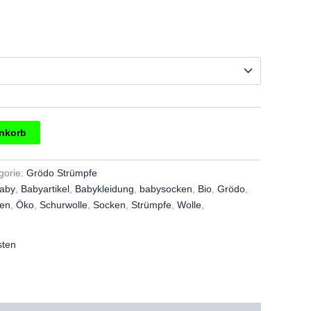
enkorb
gorie:
Grödo Strümpfe
aby
,
Babyartikel
,
Babykleidung
,
babysocken
,
Bio
,
Grödo
,
ien
,
Öko
,
Schurwolle
,
Socken
,
Strümpfe
,
Wolle
,
sten