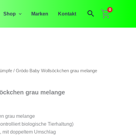
0
Suchen
Shop
Marken
Kontakt
rümpfe
/ Grödo Baby Wollsöckchen grau melange
öckchen grau melange
en grau melange
ntrolliert biologische Tierhaltung)
pe, mit doppeltem Umschlag