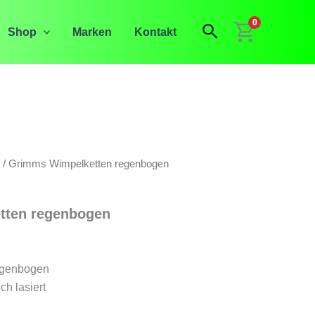
0
Suchen
Shop
Marken
Kontakt
/ Grimms Wimpelketten regenbogen
tten regenbogen
egenbogen
ch lasiert