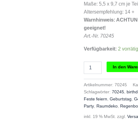
Maße: 5,5 x 9,7 cm je Tei
Altersempfehlung: 14 +
Warnhinweis: ACHTUNG:
geeignet!
Art.-Nr. 70245
Verfügbarkeit:
2 vorräti
Grimms
In den War
Wimpelketten
regenbogen
Menge
Artikelnummer:
70245
Ka
Schlagwörter:
70245
,
birth
Feste feiern
,
Geburtstag
,
G
Party
,
Raumdeko
,
Regenbo
inkl. 19 % MwSt.
zzgl.
Vers