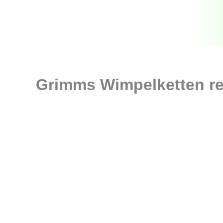
Zum
Inhalt
springen
Grimms Wimpelketten r