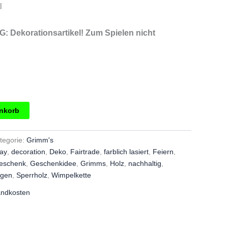
l
 Dekorationsartikel! Zum Spielen nicht
g
enkorb
tegorie:
Grimm's
day
,
decoration
,
Deko
,
Fairtrade
,
farblich lasiert
,
Feiern
,
eschenk
,
Geschenkidee
,
Grimms
,
Holz
,
nachhaltig
,
gen
,
Sperrholz
,
Wimpelkette
andkosten