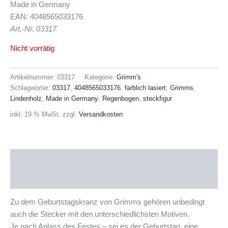
Made in Germany
EAN: 4048565033176
Art.-Nr. 03317
Nicht vorrätig
Artikelnummer:
03317
Kategorie:
Grimm's
Schlagwörter:
03317
,
4048565033176
,
farblich lasiert
,
Grimms
,
Lindenholz
,
Made in Germany
,
Regenbogen
,
steckfigur
inkl. 19 % MwSt.
zzgl.
Versandkosten
Beschreibung
Produktsicherheit
Zu dem Geburtstagskranz von Grimms gehören unbedingt
auch die Stecker mit den unterschiedlichsten Motiven.
Je nach Anlass des Festes – sei es der Geburtstag, eine