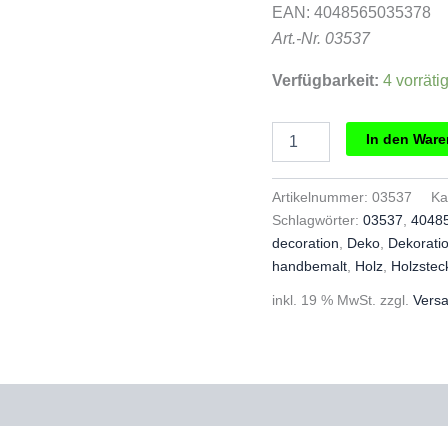
EAN: 4048565035378
Art.-Nr. 03537
Verfügbarkeit:
4 vorräti
Grimms
In den War
Steckfigur
blaues
Pferd
Artikelnummer:
03537
Ka
Menge
Schlagwörter:
03537
,
4048
decoration
,
Deko
,
Dekorati
handbemalt
,
Holz
,
Holzstec
inkl. 19 % MwSt.
zzgl.
Vers