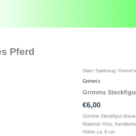
s Pferd
Start
/
Spielzeug
/
Grimm's
Grimm's
Grimms Steckfigur
€
6,00
Grimms Steckfigur blaue
Material: Holz, handbema
Höhe: ca. 6 cm