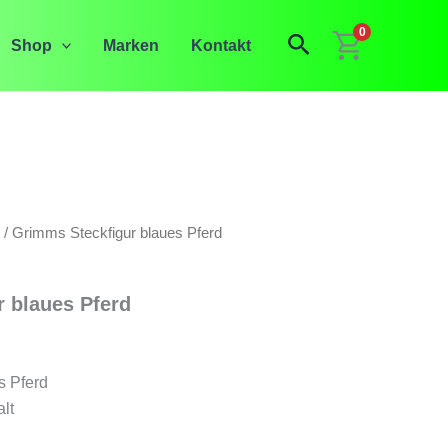
0
Suchen
Shop
Marken
Kontakt
/ Grimms Steckfigur blaues Pferd
 blaues Pferd
s Pferd
lt