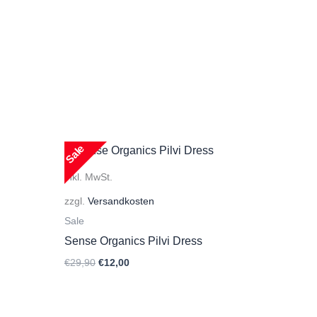
Sale
inkl. MwSt.
zzgl.
Versandkosten
Sale
Sense Organics Pilvi Dress
Ursprünglicher
Aktueller
€
29,90
€
12,00
Preis
Preis
war:
ist:
€29,90
€12,00.