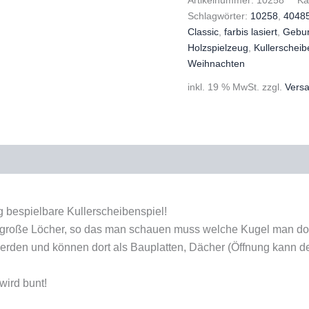
Classic
Schlagwörter:
10258
,
4048
Menge
Classic
,
farbis lasiert
,
Gebur
Holzspielzeug
,
Kullerscheib
Weihnachten
inkl. 19 % MwSt.
zzgl.
Vers
g bespielbare Kullerscheibenspiel!
 große Löcher, so das man schauen muss welche Kugel man dor
rden und können dort als Bauplatten, Dächer (Öffnung kann de
wird bunt!