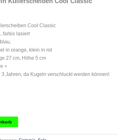
n Kullerscheiben Cool Classic
glicher
tueller
eis
lerscheiben Cool Classic
 farbis lasiert
t:
lblau,
9,99.
el in orange, klein in rot
nge 27 cm, Höhe 5 cm
re +
r 3 Jahren, da Kugeln verschluckt werden können!
g
enkorb
tegorien:
Grimm's
,
Sale