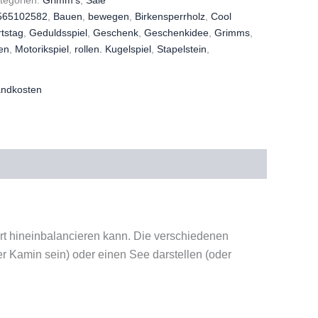
565102582
,
Bauen
,
bewegen
,
Birkensperrholz
,
Cool
tstag
,
Geduldsspiel
,
Geschenk
,
Geschenkidee
,
Grimms
,
en
,
Motorikspiel
,
rollen. Kugelspiel
,
Stapelstein
,
andkosten
t hineinbalancieren kann. Die verschiedenen
r Kamin sein) oder einen See darstellen (oder