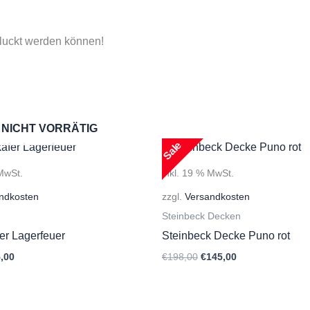
hluckt werden können!
NICHT VORRÄTIG
Sale
 MwSt.
inkl. 19 % MwSt.
ndkosten
zzgl.
Versandkosten
Steinbeck Decken
er Lagerfeuer
Steinbeck Decke Puno rot
prünglicher
Aktueller
Ursprünglicher
Aktueller
,00
€
198,00
€
145,00
is
Preis
Preis
Preis
:
ist:
war:
ist:
,00
€35,00.
€198,00
€145,00.