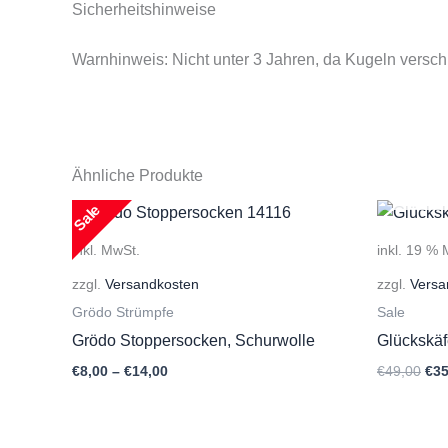
Sicherheitshinweise
Warnhinweis: Nicht unter 3 Jahren, da Kugeln versc
Ähnliche Produkte
Sale
inkl. MwSt.
inkl. 19 %
zzgl.
Versandkosten
zzgl.
Versa
Grödo Strümpfe
Sale
Grödo Stoppersocken, Schurwolle
Glückskäf
Urs
€
8,00
–
€
14,00
€
49,00
€
35
Pre
war
€49