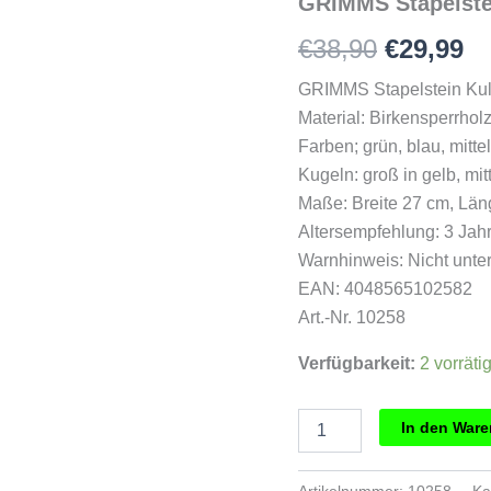
GRIMMS Stapelstei
Ursprün
Ak
€
38,90
€
29,99
Preis
Pr
GRIMMS Stapelstein Kul
Material: Birkensperrholz,
war:
is
Farben; grün, blau, mitte
€38,90
€2
Kugeln: groß in gelb, mitt
Maße: Breite 27 cm, Lä
Altersempfehlung: 3 Jah
Warnhinweis: Nicht unte
EAN: 4048565102582
Art.-Nr. 10258
Verfügbarkeit:
2 vorräti
GRIMMS
In den War
Stapelstein
Kullerscheiben
Cool
Artikelnummer:
10258
Ka