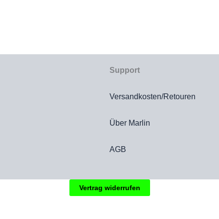
Support
Versandkosten/Retouren
Über Marlin
AGB
Vertrag widerrufen
hgestrichenen Preise entsprechen dem bisherigen Preis in diesem Onl