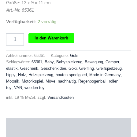
Größe: 13 x 9 x 11 cm
Art.-Nr. 65361
Verfügbarkeit:
2 vorrätig
GOKI
In den Warenkorb
Greifling
Elastik
Regenbogenball
Artikelnummer:
65361
Kategorie:
Goki
VAN
Schlagwörter:
65361
,
Baby
,
Babyspielzeug
,
Bewegung
,
Camper
,
Menge
elastik
,
Geschenk
,
Geschenkidee
,
Goki
,
Greifling
,
Greifspielzeug
,
hippy
,
Holz
,
Holzspielzeug
,
houten speelgoed
,
Made in Germany
,
Motorik
,
Motorikspiel
,
Möve
,
nachhaltig
,
Regenbogenball
,
rollen
,
toy
,
VAN
,
wooden toy
inkl. 19 % MwSt.
zzgl.
Versandkosten
Beschreibung
Produktsicherheit