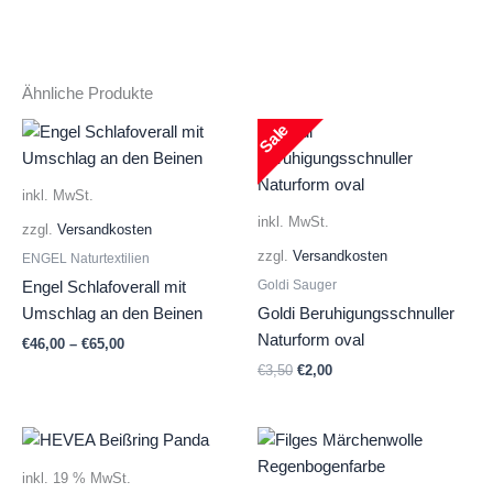
Ähnliche Produkte
Sale
inkl. MwSt.
inkl. MwSt.
zzgl.
Versandkosten
zzgl.
Versandkosten
ENGEL Naturtextilien
Goldi Sauger
Engel Schlafoverall mit
Umschlag an den Beinen
Goldi Beruhigungsschnuller
Naturform oval
€
46,00
–
€
65,00
Ursprünglicher
Aktueller
€
3,50
€
2,00
Preis
Preis
war:
ist:
€3,50
€2,00.
inkl. 19 % MwSt.