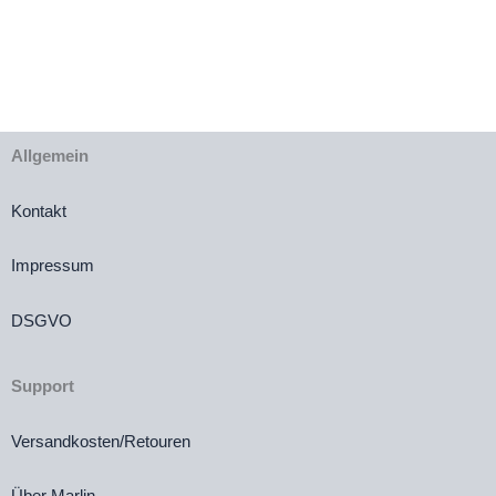
war:
ist:
€17,00
€12,00.
Allgemein
Kontakt
Impressum
DSGVO
Support
Versandkosten/Retouren