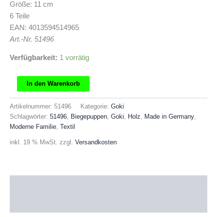
Größe: 11 cm
6 Teile
EAN: 4013594514965
Art.-Nr. 51496
Verfügbarkeit:
1 vorrätig
Goki
In den Warenkorb
Biegepuppen
Moderne
Artikelnummer:
51496
Kategorie:
Goki
Familie
Schlagwörter:
51496
,
Biegepuppen
,
Goki
,
Holz
,
Made in Germany
,
Menge
Moderne Familie
,
Textil
inkl. 19 % MwSt.
zzgl.
Versandkosten
Beschreibung
Produktsicherheit