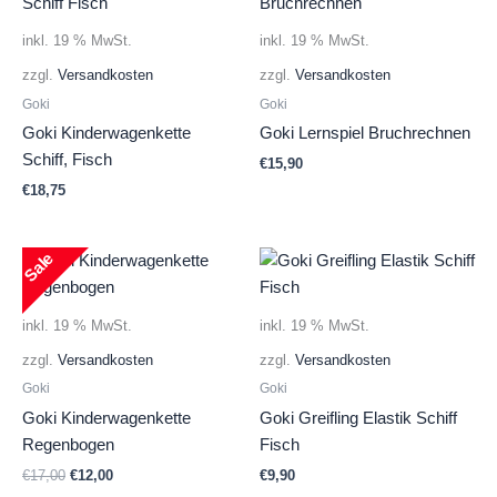
inkl. 19 % MwSt.
inkl. 19 % MwSt.
zzgl.
Versandkosten
zzgl.
Versandkosten
Goki
Goki
Goki Kinderwagenkette
Goki Lernspiel Bruchrechnen
Schiff, Fisch
€
15,90
€
18,75
Sale
inkl. 19 % MwSt.
inkl. 19 % MwSt.
zzgl.
Versandkosten
zzgl.
Versandkosten
Goki
Goki
Goki Kinderwagenkette
Goki Greifling Elastik Schiff
Regenbogen
Fisch
Ursprünglicher
Aktueller
€
17,00
€
12,00
€
9,90
Preis
Preis