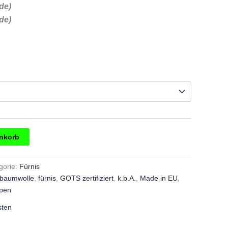
de)
de)
enkorb
gorie:
Fürnis
obaumwolle
,
fürnis
,
GOTS zertifiziert
,
k.b.A.
,
Made in EU
,
pen
sten