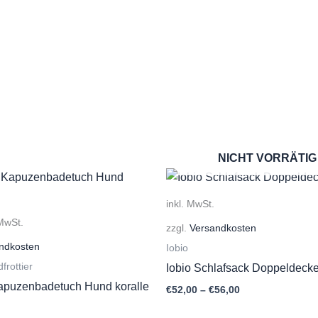
NICHT VORRÄTIG
inkl. MwSt.
 MwSt.
zzgl.
Versandkosten
ndkosten
Iobio
frottier
Iobio Schlafsack Doppeldecke
apuzenbadetuch Hund koralle
€
52,00
–
€
56,00