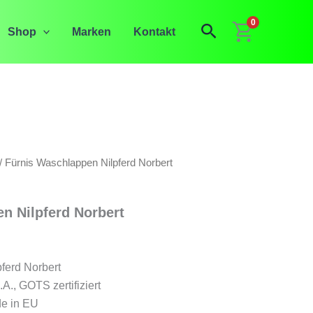
0
Suchen
Shop
Marken
Kontakt
/ Fürnis Waschlappen Nilpferd Norbert
n Nilpferd Norbert
ferd Norbert
., GOTS zertifiziert
de in EU