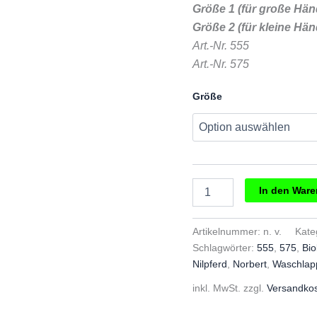
Größe 1 (für große Hän
Größe 2 (für kleine Hän
Art.-Nr. 555
Art.-Nr. 575
Größe
Fürnis
In den War
Waschlappen
Nilpferd
Norbert
Artikelnummer:
n. v.
Kate
Menge
Schlagwörter:
555
,
575
,
Bi
Nilpferd
,
Norbert
,
Waschlap
inkl. MwSt.
zzgl.
Versandko