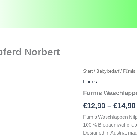
ferd Norbert
Start
/
Babybedarf
/
Fürnis
Fürnis
Fürnis Waschlappe
€
12,90
–
€
14,90
Fürnis Waschlappen Nilp
100 % Biobaumwolle k.b.A
Designed in Austria, ma