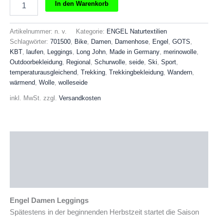
Engel
In den Warenkorb
Damen
Leggings
Menge
Artikelnummer:
n. v.
Kategorie:
ENGEL Naturtextilien
Schlagwörter:
701500
,
Bike
,
Damen
,
Damenhose
,
Engel
,
GOTS
,
KBT
,
laufen
,
Leggings
,
Long John
,
Made in Germany
,
merinowolle
,
Outdoorbekleidung
,
Regional
,
Schurwolle
,
seide
,
Ski
,
Sport
,
temperaturausgleichend
,
Trekking
,
Trekkingbekleidung
,
Wandern
,
wärmend
,
Wolle
,
wolleseide
inkl. MwSt.
zzgl.
Versandkosten
Beschreibung
Zusätzliche Informationen
Produktsicherheit
Engel Damen Leggings
Spätestens in der beginnenden Herbstzeit startet die Saison