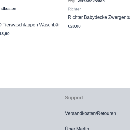
zzgl.
Versandkosten
ndkosten
Richter
Richter Babydecke Zwergen
IO Tierwaschlappen Waschbär
€
28,00
13,90
Support
Versandkosten/Retouren
Über Marlin