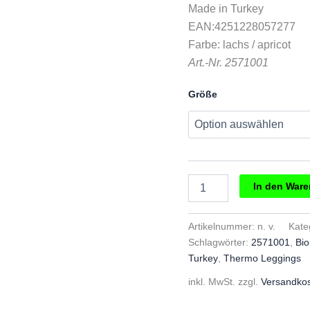
Made in Turkey
EAN:4251228057277
Farbe: lachs / apricot
Art.-Nr. 2571001
Größe
Enfant
In den War
Terrible
Thermo
Leggings
Artikelnummer:
n. v.
Kate
Menge
Schlagwörter:
2571001
,
Bi
Turkey
,
Thermo Leggings
inkl. MwSt.
zzgl.
Versandko