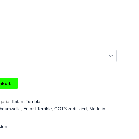
enkorb
gorie:
Enfant Terrible
obaumwolle
,
Enfant Terrible
,
GOTS zertifiziert
,
Made in
sten