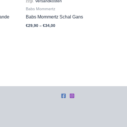
zzgl.
Versandkosten
Babs Mommertz
bande
Babs Mommertz Schal Gans
€
29,90
–
€
34,00