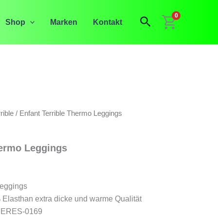
0
Suchen
Shop
Marken
Kontakt
rible
/ Enfant Terrible Thermo Leggings
hermo Leggings
Leggings
Elasthan extra dicke und warme Qualität
h CERES-0169