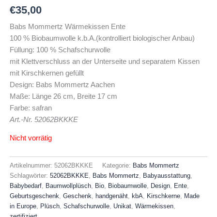
€
35,00
Babs Mommertz Wärmekissen Ente
100 % Biobaumwolle k.b.A.(kontrolliert biologischer Anbau)
Füllung: 100 % Schafschurwolle
mit Klettverschluss an der Unterseite und separatem Kissen
mit Kirschkernen gefüllt
Design: Babs Mommertz Aachen
Maße: Länge 26 cm, Breite 17 cm
Farbe: safran
Art.-Nr. 52062BKKKE
Nicht vorrätig
Artikelnummer:
52062BKKKE
Kategorie:
Babs Mommertz
Schlagwörter:
52062BKKKE
,
Babs Mommertz
,
Babyausstattung
,
Babybedarf
,
Baumwollplüsch
,
Bio
,
Biobaumwolle
,
Design
,
Ente
,
Geburtsgeschenk
,
Geschenk
,
handgenäht
,
kbA
,
Kirschkerne
,
Made
in Europe
,
Plüsch
,
Schafschurwolle
,
Unikat
,
Wärmekissen
,
zertifiziert