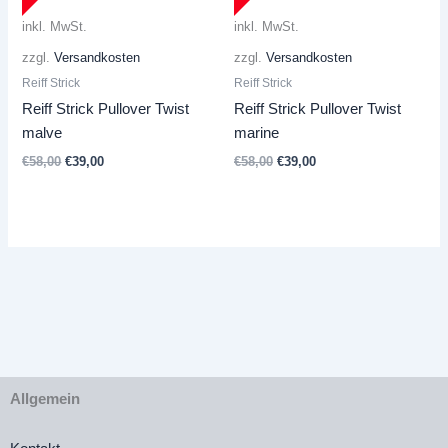
inkl. MwSt.
inkl. MwSt.
zzgl.
Versandkosten
zzgl.
Versandkosten
Reiff Strick
Reiff Strick
Reiff Strick Pullover Twist
Reiff Strick Pullover Twist
malve
marine
Ursprünglicher
Aktueller
Ursprünglicher
Aktueller
€
58,00
€
39,00
€
58,00
€
39,00
Preis
Preis
Preis
Preis
war:
ist:
war:
ist:
€58,00
€39,00.
€58,00
€39,00.
Allgemein