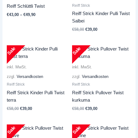
Reiff Strick
Reiff Schlüttli Twist
Reiff Strick Kinder Pulli Twist
€
43,00
–
€
49,90
Salbei
Ursprünglicher
Aktueller
€
58,00
€
39,00
Preis
Preis
war:
ist:
€58,00
€39,00.
Sale
Sale
inkl. MwSt.
inkl. MwSt.
zzgl.
Versandkosten
zzgl.
Versandkosten
Reiff Strick
Reiff Strick
Reiff Strick Kinder Pulli Twist
Reiff Strick Pullover Twist
terra
kurkuma
Ursprünglicher
Aktueller
Ursprünglicher
Aktueller
€
58,00
€
39,00
€
58,00
€
39,00
Preis
Preis
Preis
Preis
war:
ist:
war:
ist:
€58,00
€39,00.
€58,00
€39,00.
Sale
Sale