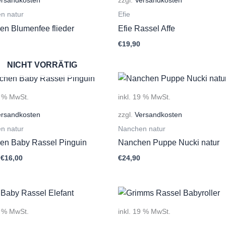
n natur
Efie
n Blumenfee flieder
Efie Rassel Affe
€
19,90
NICHT VORRÄTIG
9 % MwSt.
inkl. 19 % MwSt.
ersandkosten
zzgl.
Versandkosten
n natur
Nanchen natur
en Baby Rassel Pinguin
Nanchen Puppe Nucki natur
Ursprünglicher
Aktueller
€
16,00
€
24,90
Preis
Preis
war:
ist:
€23,00
€16,00.
9 % MwSt.
inkl. 19 % MwSt.