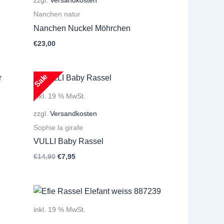
Nanchen natur
Nanchen Nuckel Möhrchen
€
23,00
Sale
inkl. 19 % MwSt.
zzgl.
Versandkosten
Sophie la girafe
VULLI Baby Rassel
Ursprünglicher
Aktueller
€
14,90
€
7,95
Preis
Preis
war:
ist:
€14,90
€7,95.
inkl. 19 % MwSt.