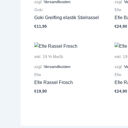
zzgl.
Versandkosten
zzgl.
V
Goki
Efie
Goki Greifling elastik Stielrassel
Efie B
€
11,95
€
24,90
inkl. 19 % MwSt.
inkl. 1
zzgl.
Versandkosten
zzgl.
V
Efie
Efie
Efie Rassel Frosch
Efie R
€
19,90
€
24,90