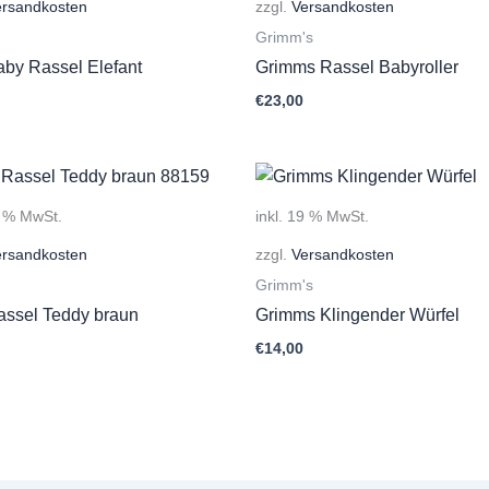
ersandkosten
zzgl.
Versandkosten
Grimm's
aby Rassel Elefant
Grimms Rassel Babyroller
€
23,00
9 % MwSt.
inkl. 19 % MwSt.
ersandkosten
zzgl.
Versandkosten
Grimm's
assel Teddy braun
Grimms Klingender Würfel
€
14,00