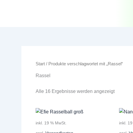
Zum
Inhalt
springen
Start
/ Produkte verschlagwortet mit „Rassel“
Rassel
Alle 16 Ergebnisse werden angezeigt
inkl. 19 % MwSt.
inkl. 1
zzgl.
Versandkosten
zzgl.
V