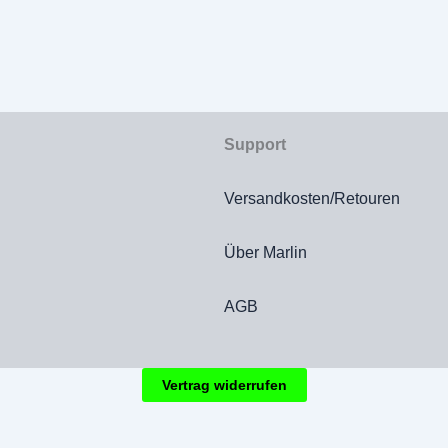
Support
Versandkosten/Retouren
Über Marlin
AGB
Vertrag widerrufen
hgestrichenen Preise entsprechen dem bisherigen Preis in diesem Onl