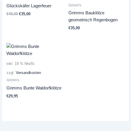
Grimm's
Glückskäfer Lagerfeuer
Grimms Bauklötze
Ursprünglicher
Aktueller
€
49,00
€
35,00
Preis
Preis
geometrisch Regenbogen
war:
ist:
€
35,00
€49,00
€35,00.
inkl. 19 % MwSt.
zzgl.
Versandkosten
Grimm's
Grimms Bunte Waldorfklötze
€
29,95