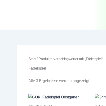
Zum
Inhalt
springen
Start
/ Produkte verschlagwortet mit „Fädelspiel“
Fädelspiel
Alle 3 Ergebnisse werden angezeigt
inkl. 19 % MwSt.
inkl. 1