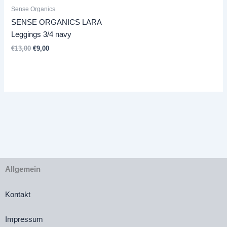
Sense Organics
SENSE ORGANICS LARA
Leggings 3/4 navy
Ursprünglicher
Aktueller
€
13,00
€
9,00
Preis
Preis
war:
ist:
€13,00
€9,00.
Allgemein
Kontakt
Impressum