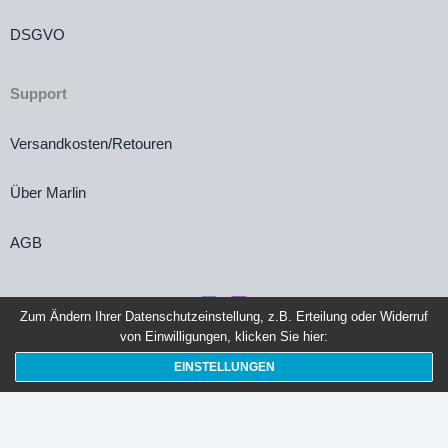
DSGVO
Support
Versandkosten/Retouren
Über Marlin
AGB
Zum Ändern Ihrer Datenschutzeinstellung, z.B. Erteilung oder Widerruf
von Einwilligungen, klicken Sie hier:
Vertrag widerrufen
EINSTELLUNGEN
Die durchgestrichenen Preise entsprechen dem bisherigen Preis in diesem
Online-Shop.