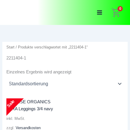
Zum
0
Inhalt
springen
Start
/ Produkte verschlagwortet mit „2211404-1“
2211404-1
Einzelnes Ergebnis wird angezeigt
Sale
inkl. MwSt.
zzgl.
Versandkosten