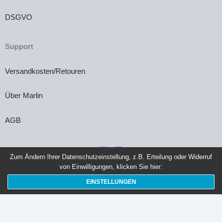
DSGVO
Support
Versandkosten/Retouren
Über Marlin
AGB
Zum Ändern Ihrer Datenschutzeinstellung, z.B. Erteilung oder Widerruf
von Einwilligungen, klicken Sie hier:
Vertrag widerrufen
EINSTELLUNGEN
Die durchgestrichenen Preise entsprechen dem bisherigen Preis in diesem
Online-Shop.