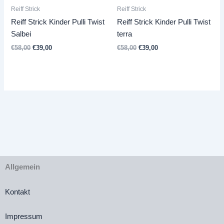
Reiff Strick
Reiff Strick
Reiff Strick Kinder Pulli Twist
Reiff Strick Kinder Pulli Twist
Salbei
terra
Ursprünglicher
Aktueller
Ursprünglicher
Aktueller
€
58,00
€
39,00
€
58,00
€
39,00
Preis
Preis
Preis
Preis
war:
ist:
war:
ist:
€58,00
€39,00.
€58,00
€39,00.
Allgemein
Kontakt
Impressum