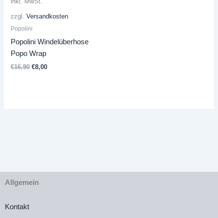
inkl. MwSt.
zzgl.
Versandkosten
Popolini
Popolini Windelüberhose
Popo Wrap
Ursprünglicher
Aktueller
€
16,90
€
8,00
Preis
Preis
war:
ist:
€16,90
€8,00.
Allgemein
Kontakt