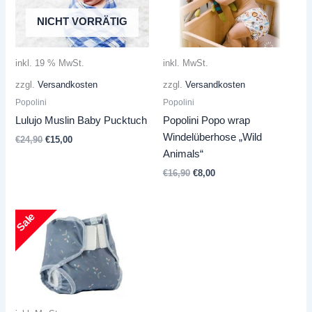
NICHT VORRÄTIG
inkl. 19 % MwSt.
inkl. MwSt.
zzgl.
Versandkosten
zzgl.
Versandkosten
Popolini
Popolini
Lulujo Muslin Baby Pucktuch
Popolini Popo wrap
Windelüberhose „Wild
Ursprünglicher
Aktueller
€
24,90
€
15,00
Preis
Preis
Animals“
war:
ist:
Ursprünglicher
Aktueller
€
16,90
€
8,00
€24,90
€15,00.
Preis
Preis
war:
ist:
€16,90
€8,00.
Sale