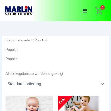
Zum
0
Inhalt
springen
Start
/
Babybedarf
/ Popolini
Popolini
Popolini
Alle 3 Ergebnisse werden angezeigt
Sale